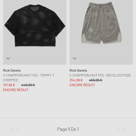
Rick Owens
Rick Owens
X CHAMPION KNITTED - TOMMY T
X CHAMPION KNITTED - BEVELED PODS
CROPPED
254,99 €
459,99 €
157,99 €
449,99 €
ENCORE RÉDUIT
ENCORE RÉDUIT
Page
1
De
1