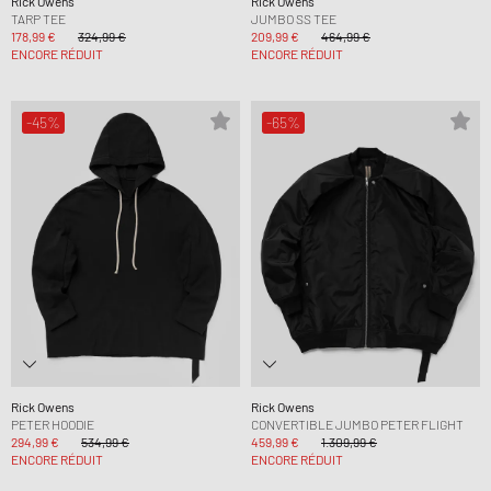
Rick Owens
Rick Owens
TARP TEE
JUMBO SS TEE
178,99 €
324,99 €
209,99 €
464,99 €
ENCORE RÉDUIT
ENCORE RÉDUIT
-45%
-65%
Rick Owens
Rick Owens
PETER HOODIE
CONVERTIBLE JUMBO PETER FLIGHT
294,99 €
534,99 €
459,99 €
1.309,99 €
ENCORE RÉDUIT
ENCORE RÉDUIT