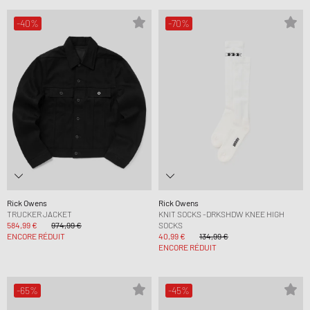
-40%
-70%
Rick Owens
Rick Owens
TRUCKER JACKET
KNIT SOCKS -DRKSHDW KNEE HIGH
584,99 €
974,99 €
SOCKS
ENCORE RÉDUIT
40,99 €
134,99 €
ENCORE RÉDUIT
-65%
-45%