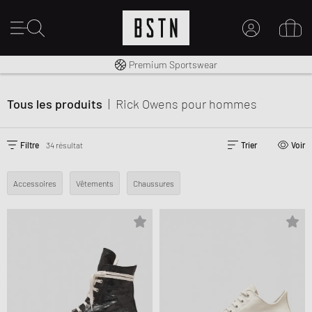
Livraison gratuite dès 100€
Premium Sportswear
MON COMPTE
CONNECTEZ-VOUS ICI
Tous les produits
|
Rick Owens
pour hommes
Nouveau chez BSTN ?
CRÉER UN COMPTE
Filtre
34 résultat
Trier
Voir
Accessoires
Vêtements
Chaussures