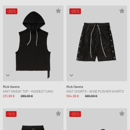
-20%
-20%
Rick Owens
Rick Owens
KNIT SWEAT TOP - HOODED TUNIC
KNIT SHORTS - WIDE PUSHER SHORTS
231,99 €
289,99 €
554,99 €
689,99 €
-14%
-20%