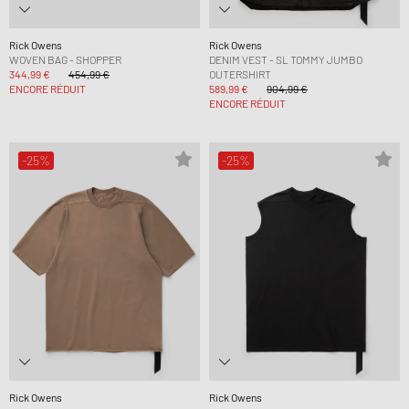
Rick Owens
Rick Owens
WOVEN BAG - SHOPPER
DENIM VEST - SL TOMMY JUMBO
344,99 €
454,99 €
OUTERSHIRT
ENCORE RÉDUIT
589,99 €
904,99 €
ENCORE RÉDUIT
-25%
-25%
Rick Owens
Rick Owens