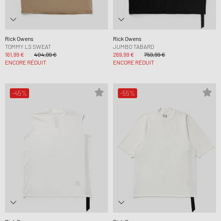
Rick Owens
Rick Owens
TOMMY LS SWEAT
JUMBO TABARD
161,99 €
404,99 €
269,99 €
759,99 €
ENCORE RÉDUIT
ENCORE RÉDUIT
-45%
-55%