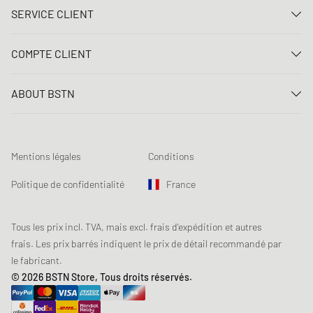
SERVICE CLIENT
Nous contacter
COMPTE CLIENT
FAQ
Connexion
Livraison
ABOUT BSTN
Créer un compte
Paiement
Carrière
Mes commandes
Retours
Nos magasins
Liste de souhaits
Conditions du jeu concours
Mentions légales
Conditions
Chronicles
Abonnement à la newsletter
Loyalty Program
Sustainability
Politique de confidentialité
France
Suivi des données
Sécurité des produits
Affiliates
Réduction pour étudiants: Unidays
Tous les prix incl. TVA, mais excl. frais d'expédition et autres
frais. Les prix barrés indiquent le prix de détail recommandé par
Réduction pour étudiants: Studentbeans
le fabricant.
Réduction pour étudiants: EDiU
© 2026 BSTN Store, Tous droits réservés.