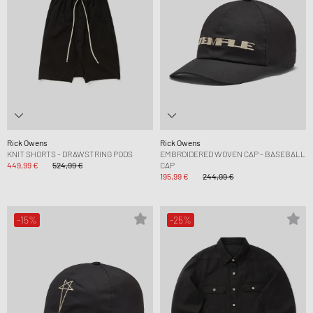
Rick Owens
Rick Owens
KNIT SHORTS - DRAWSTRING PODS
EMBROIDERED WOVEN CAP - BASEBALL
449,99 €
524,99 €
CAP
195,99 €
244,99 €
-15%
-25%