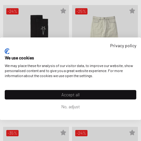
-24%
-25%
Privacy policy
We use cookies
We may place these for analysis of our visitor data, to improve our website, show
personalised content and to give you a great website experience. For more
information about the cookies we use open the settings.
Rick Owens
Rick Owens
Accept all
KNIT SOCKS -PENTAGRAM KNEE HIGH
DENIM PANTS - GETH JEANS
SOCKS
544,99 €
724,99 €
No, adjust
101,99 €
134,99 €
ENCORE RÉDUIT
-35%
-24%