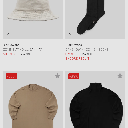
Rick Owens
Rick Owens
DENIM HAT - GILLIGAN HAT
DRKSHDW KNEE HIGH SOCKS
314,99 €
414,99 €
67,99 €
134,99 €
ENCORE RÉDUIT
-60%
-64%