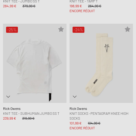
KNIT TEE - JUMBO SS T
KNIT TEE - TARP T
284,99 €
379,99 €
198,99 €
264,99 €
ENCORE RÉDUIT
-25%
-24%
Rick Owens
Rick Owens
KNIT TEE - SUBHUMAN JUMBO SS T
KNIT SOCKS -PENTAGRAM KNEE HIGH
239,99 €
319,99 €
SOCKS
101,99 €
134,99 €
ENCORE RÉDUIT