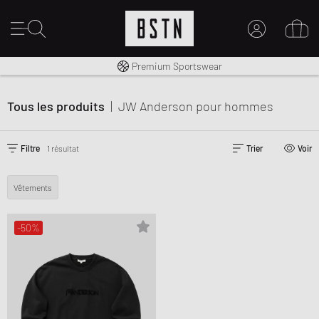
Livraison gratuite dès 100€
Premium Sportswear
MON COMPTE
CONNECTEZ-VOUS ICI
Tous les produits
|
JW Anderson
pour hommes
Nouveau chez BSTN ?
CRÉER UN COMPTE
Filtre
1 résultat
Trier
Voir
Vêtements
-50%