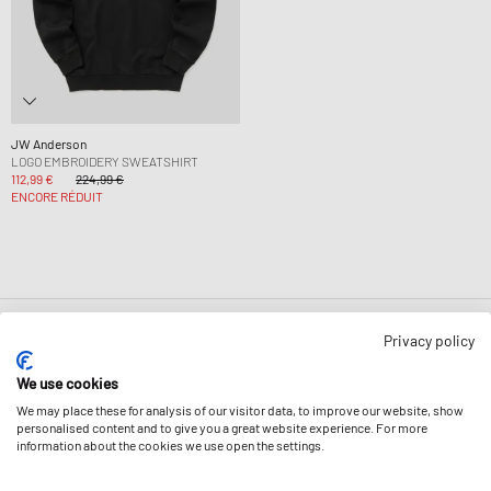
JW Anderson
LOGO EMBROIDERY SWEATSHIRT
112,99 €
224,99 €
ENCORE RÉDUIT
Page
1
De
1
Privacy policy
We use cookies
We may place these for analysis of our visitor data, to improve our website, show
personalised content and to give you a great website experience. For more
information about the cookies we use open the settings.
BULLETIN D'INFORMATION