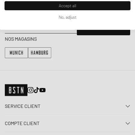
Accept all
Bénéficiez d'une 5% remise de bienvenue et des Updates sur les
Raffles et les New Arrivals. Inscrivez-vous dès maintenant!
No, adjust
Adresse e-mail
INSCRIS-TOI
NOS MAGASINS
SERVICE CLIENT
Nous contacter
COMPTE CLIENT
FAQ
Connexion