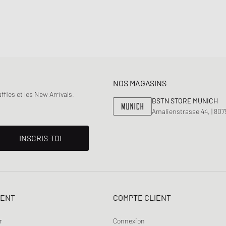
NOS MAGASINS
fles et les New Arrivals.
BSTN STORE MUNICH
Amalienstrasse 44, | 80
INSCRIS-TOI
IENT
COMPTE CLIENT
r
Connexion