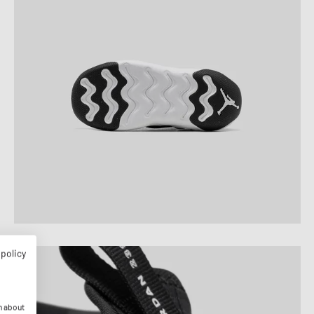
 policy
n about