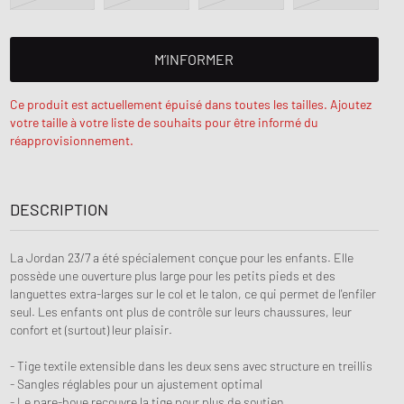
M’INFORMER
Ce produit est actuellement épuisé dans toutes les tailles. Ajoutez
votre taille à votre liste de souhaits pour être informé du
réapprovisionnement.
DESCRIPTION
La Jordan 23/7 a été spécialement conçue pour les enfants. Elle
possède une ouverture plus large pour les petits pieds et des
languettes extra-larges sur le col et le talon, ce qui permet de l'enfiler
seul. Les enfants ont plus de contrôle sur leurs chaussures, leur
confort et (surtout) leur plaisir.
- Tige textile extensible dans les deux sens avec structure en treillis
- Sangles réglables pour un ajustement optimal
- Le pare-boue recouvre la tige pour plus de soutien