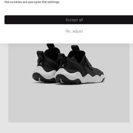
the cookies we use open the settings.
Accept all
No, adjust