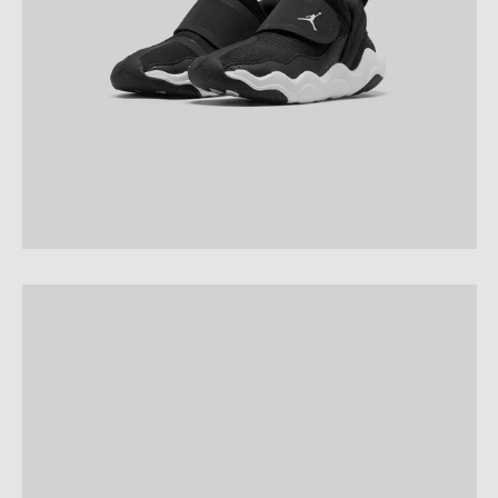
New Balance
UGG
HOLIDAYS
UGG