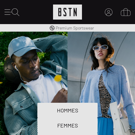
Livraison gratuite dès 100€
Premium Sportswear
MON COMPTE
CONNECTEZ-VOUS ICI
Nouveau chez BSTN ?
CRÉER UN COMPTE
HOMMES
FEMMES