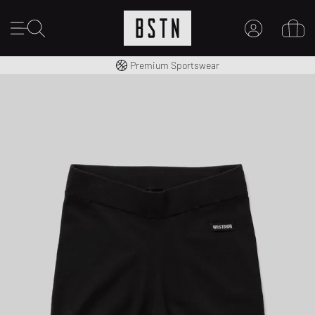
Consegna gratuita in Italia da 100€
Premium Sportswear
IL MIO ACCOUNT
REGISTRATI QUI
Novità su BSTN?
CREARE CONTO