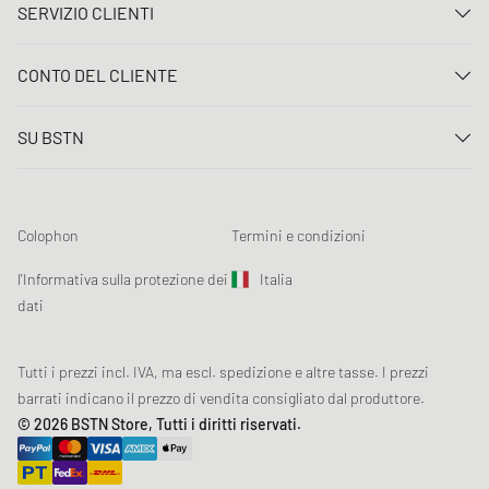
SERVIZIO CLIENTI
Contattaci
CONTO DEL CLIENTE
FAQ
Entrare
Consegna
SU BSTN
Registro
Pagamento
Carriera
I Miei ordini
Resi
I nostri negozi
Lista dei desideri
Termini concorso
Colophon
Termini e condizioni
Chronicles
Registrazione alla newsletter
Loyalty Program
Sustainability
l'Informativa sulla protezione dei
Italia
Tracciamento dati
Sicurezza del prodotto
dati
Affiliates
Sconto studenti: Studentbeans
Tutti i prezzi incl. IVA, ma escl. spedizione e altre tasse. I prezzi
Sconto studenti: EDiU
barrati indicano il prezzo di vendita consigliato dal produttore.
© 2026 BSTN Store, Tutti i diritti riservati.