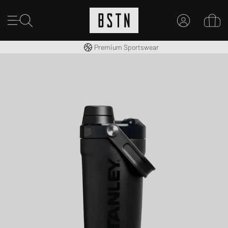
Consegna gratuita in Italia da 100€
Premium Sportswear
IL MIO ACCOUNT
REGISTRATI QUI
Novità su BSTN?
CREARE CONTO