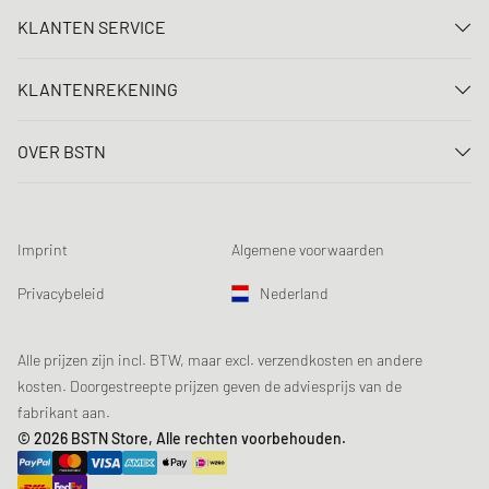
KLANTEN SERVICE
Neem contact met ons op
KLANTENREKENING
FAQ
Aanmelden
Levering
OVER BSTN
Registreren
Betaling
Carrière
Mijn bestellingen
Retouren
Onze winkels
Verlanglijst
Voorwaarden loting
Imprint
Algemene voorwaarden
Chronicles
Aanmelden nieuwsbrief
Loyalty Program
Sustainability
Privacybeleid
Nederland
Gegevenscontrole
Productveiligheid
Affiliates
Studentenkorting: EDiU
Alle prijzen zijn incl. BTW, maar excl. verzendkosten en andere
kosten. Doorgestreepte prijzen geven de adviesprijs van de
fabrikant aan.
© 2026 BSTN Store, Alle rechten voorbehouden.