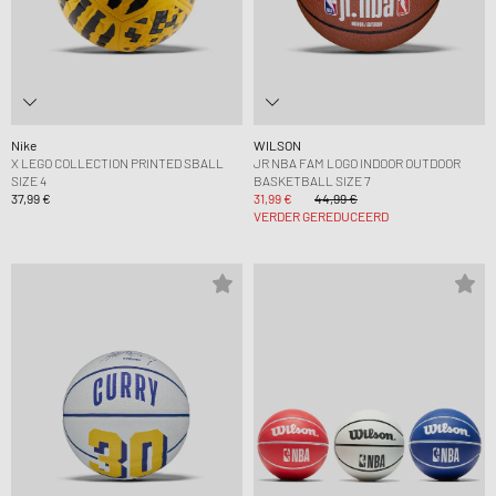
Nike
WILSON
X LEGO COLLECTION PRINTED SBALL
JR NBA FAM LOGO INDOOR OUTDOOR
SIZE 4
BASKETBALL SIZE 7
37,99 €
31,99 €
44,99 €
VERDER GEREDUCEERD