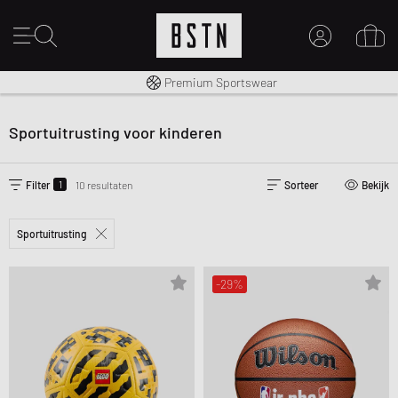
Gratis verzending naar NL vanaf € 100
Premium Sportswear
MIJN ACCOUNT
MELD JE HIER AAN
Sportuitrusting voor kinderen
Nieuw bij BSTN?
MAAK EEN ACCOUNT AAN
1
Filter
10 resultaten
Sorteer
Bekijk
Sportuitrusting
-29%