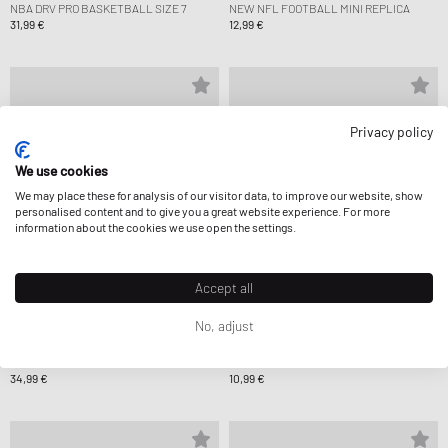
NBA DRV PRO BASKETBALL SIZE 7
NEW NFL FOOTBALL MINI REPLICA
31,99 €
12,99 €
Privacy policy
We use cookies
We may place these for analysis of our visitor data, to improve our website, show
personalised content and to give you a great website experience. For more
information about the cookies we use open the settings.
Accept all
No, adjust
WILSON
WILSON
NFL DUKE REPLICA OFFICIAL FOOTBALL
NFL MICRO FOOTBALL
34,99 €
10,99 €