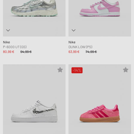
Nike
Nike
P-6000 UT (GS)
DUNK LOW (PS)
80,99 €
94,99 €
63,99 €
74,99 €
-14%