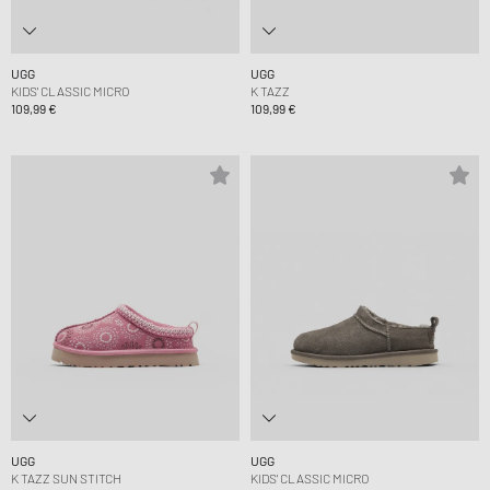
UGG
UGG
KIDS' CLASSIC MICRO
K TAZZ
109,99 €
109,99 €
UGG
UGG
K TAZZ SUN STITCH
KIDS' CLASSIC MICRO