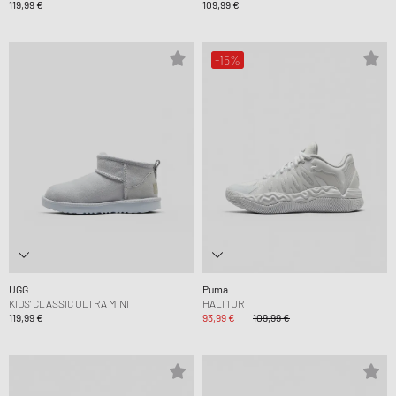
119,99 €
109,99 €
-15%
UGG
Puma
KIDS' CLASSIC ULTRA MINI
HALI 1 JR
119,99 €
93,99 €
109,99 €