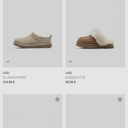
UGG
UGG
CLASSIC MICRO
K DISQUETTE
109,99 €
99,99 €