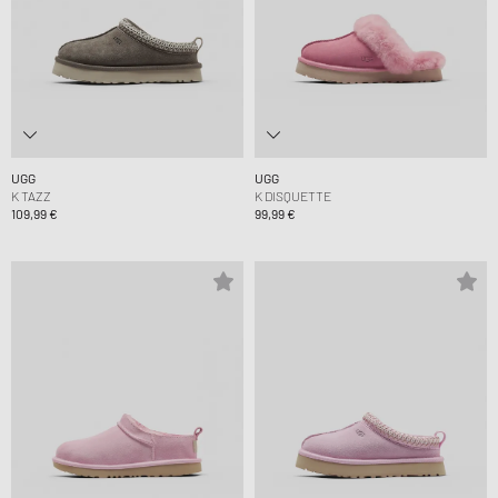
UGG
UGG
K TAZZ
K DISQUETTE
109,99 €
99,99 €