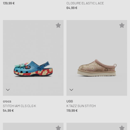
139,99 €
CLOSURE ELASTIC LACE
64,99 €
crocs
UGG
STITCH IAM CLS CLG K
K TAZZ SUN STITCH
54,99 €
119,99 €