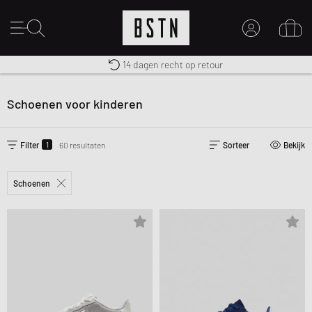
Gratis verzending naar NL vanaf € 100
Premium Sportswear
14 dagen recht op retour
MIJN ACCOUNT
MELD JE HIER AAN
Schoenen voor kinderen
Nieuw bij BSTN?
MAAK EEN ACCOUNT AAN
1
Filter
60 resultaten
Sorteer
Bekijk
Schoenen