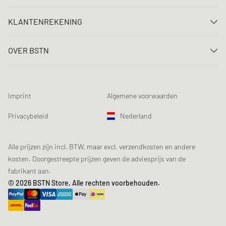
Neem contact met ons op
KLANTENREKENING
FAQ
Aanmelden
Levering
OVER BSTN
Registreren
Betaling
Carrière
Mijn bestellingen
Retouren
Onze winkels
Verlanglijst
Voorwaarden loting
Imprint
Algemene voorwaarden
Chronicles
Aanmelden nieuwsbrief
Loyalty Program
Sustainability
Privacybeleid
Nederland
Gegevenscontrole
Productveiligheid
Affiliates
Studentenkorting: EDiU
Alle prijzen zijn incl. BTW, maar excl. verzendkosten en andere
kosten. Doorgestreepte prijzen geven de adviesprijs van de
fabrikant aan.
© 2026 BSTN Store, Alle rechten voorbehouden.