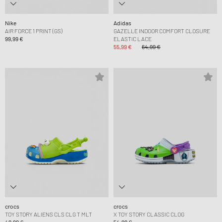
Nike
Adidas
AIR FORCE 1 PRINT (GS)
GAZELLE INDOOR COMFORT CLOSURE
99,99 €
ELASTIC LACE
55,99 €
64,99 €
crocs
crocs
TOY STORY ALIENS CLS CLG T MLT
X TOY STORY CLASSIC CLOG