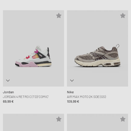
Jordan
Nike
JORDAN 4 RETRO C (TD) 'COMIC'
AIR MAX MOTO 2K SDE (GS)
69,99 €
109,99 €