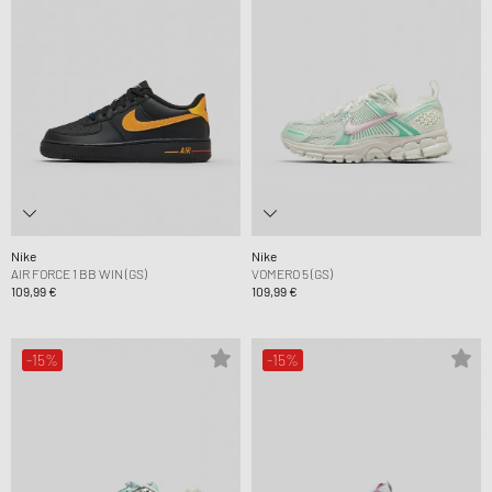
Nike
Nike
AIR FORCE 1 BB WIN (GS)
VOMERO 5 (GS)
109,99 €
109,99 €
-15%
-15%