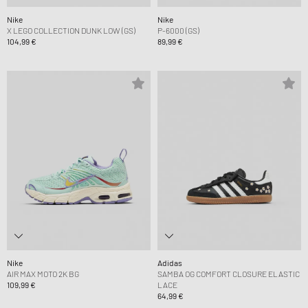
Nike
Nike
X LEGO COLLECTION DUNK LOW (GS)
P-6000 (GS)
104,99 €
89,99 €
Nike
Adidas
AIR MAX MOTO 2K BG
SAMBA OG COMFORT CLOSURE ELASTIC
109,99 €
LACE
64,99 €