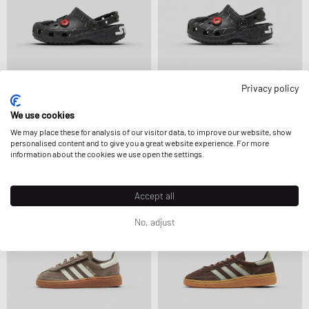
Privacy policy
crocs
crocs
STAR WARS HYPERSPACE CLS CLOG
We use cookies
STAR WARS HYPERSPACE CLS CLOG T
54,99 €
49,99 €
We may place these for analysis of our visitor data, to improve our website, show
personalised content and to give you a great website experience. For more
information about the cookies we use open the settings.
Accept all
No, adjust