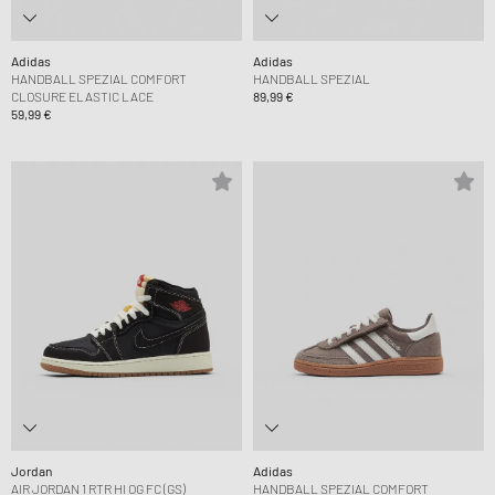
Adidas
Adidas
HANDBALL SPEZIAL COMFORT
HANDBALL SPEZIAL
CLOSURE ELASTIC LACE
89,99 €
59,99 €
Jordan
Adidas
AIR JORDAN 1 RTR HI OG FC (GS)
HANDBALL SPEZIAL COMFORT