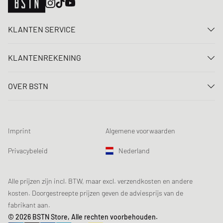
KLANTEN SERVICE
Neem contact met ons op
KLANTENREKENING
FAQ
Aanmelden
Levering
OVER BSTN
Registreren
Betaling
Carrière
Mijn bestellingen
Retouren
Onze winkels
Verlanglijst
Voorwaarden loting
Imprint
Algemene voorwaarden
Chronicles
Aanmelden nieuwsbrief
Loyalty Program
Sustainability
Privacybeleid
Nederland
Gegevenscontrole
Productveiligheid
Affiliates
Studentenkorting: EDiU
Alle prijzen zijn incl. BTW, maar excl. verzendkosten en andere
kosten. Doorgestreepte prijzen geven de adviesprijs van de
fabrikant aan.
© 2026 BSTN Store, Alle rechten voorbehouden.