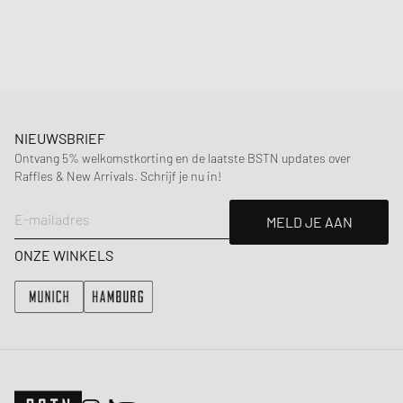
Geslacht
:
kids
Kleur
:
NAVY
Material
:
Totaal: 100% katoen
NIEUWSBRIEF
Ontvang 5% welkomstkorting en de laatste BSTN updates over
Raffles & New Arrivals. Schrijf je nu in!
E-mailadres
MELD JE AAN
ONZE WINKELS