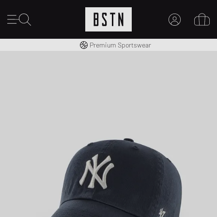
Gratis verzending naar NL vanaf € 100
Premium Sportswear
MIJN ACCOUNT
MELD JE HIER AAN
Nieuw bij BSTN?
MAAK EEN ACCOUNT AAN