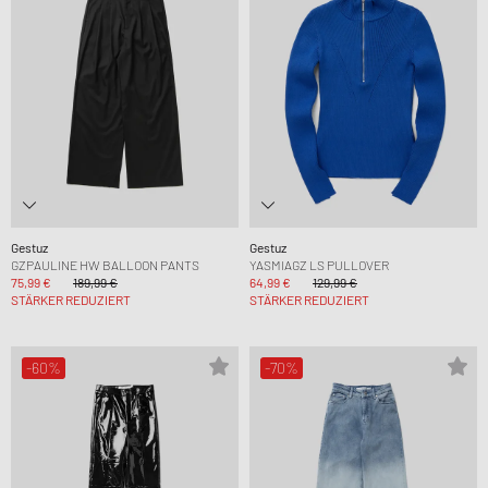
Gestuz
Gestuz
GZPAULINE HW BALLOON PANTS
YASMIAGZ LS PULLOVER
75,99 €
189,99 €
64,99 €
129,99 €
STÄRKER REDUZIERT
STÄRKER REDUZIERT
-60%
-70%