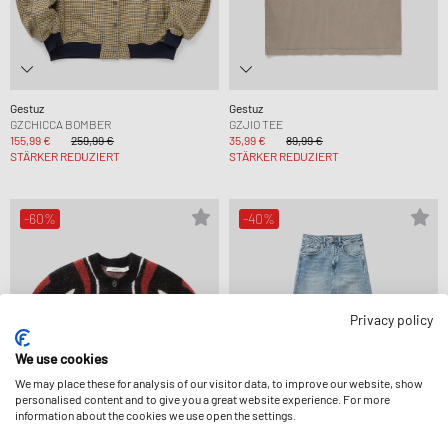
Gestuz
Gestuz
GZCHICCA BOMBER
GZJIO TEE
155,99 €
259,99 €
35,99 €
89,99 €
STÄRKER REDUZIERT
STÄRKER REDUZIERT
-60%
-40%
Privacy policy
We use cookies
We may place these for analysis of our visitor data, to improve our website, show
personalised content and to give you a great website experience. For more
information about the cookies we use open the settings.