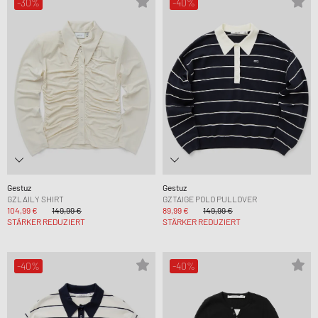
-30%
-40%
Gestuz
Gestuz
GZLAILY SHIRT
GZTAIGE POLO PULLOVER
104,99 €
149,99 €
89,99 €
149,99 €
STÄRKER REDUZIERT
STÄRKER REDUZIERT
-40%
-40%