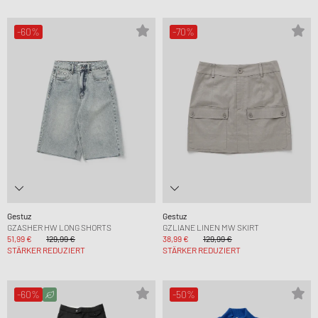
-60%
-70%
Gestuz
Gestuz
GZASHER HW LONG SHORTS
GZLIANE LINEN MW SKIRT
51,99 €
129,99 €
38,99 €
129,99 €
STÄRKER REDUZIERT
STÄRKER REDUZIERT
-60%
-50%