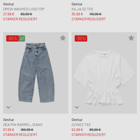
Gestuz
Gestuz
DREW WASHED LOGO TOP
KILJA OZ TEE
27,99 €
69,99 €
35,99 €
119,99 €
STÄRKER REDUZIERT
STÄRKER REDUZIERT
-60%
-30%
Gestuz
Gestuz
DEA MW BARREL JEANS
GZINEZ TEE
67,99 €
169,99 €
62,99 €
89,99 €
STÄRKER REDUZIERT
STÄRKER REDUZIERT