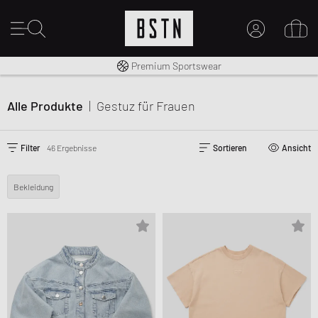
Kostenloser Versand nach DE ab € 70
Premium Sportswear
14 Tage Rückgaberecht
MEIN KONTO
HIER ANMELDEN
Alle Produkte
|
Gestuz
für Frauen
Neu bei BSTN?
EINEN ACCOUNT ERSTELLEN
Filter
46 Ergebnisse
Sortieren
Ansicht
Bekleidung