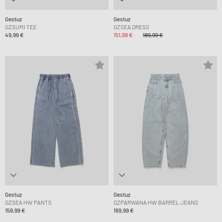
Gestuz
Gestuz
GZSUMI TEE
GZSEA DRESS
49,99 €
151,99 €
189,99 €
Gestuz
Gestuz
GZSEA HW PANTS
GZPARWANA HW BARREL JEANS
159,99 €
169,99 €