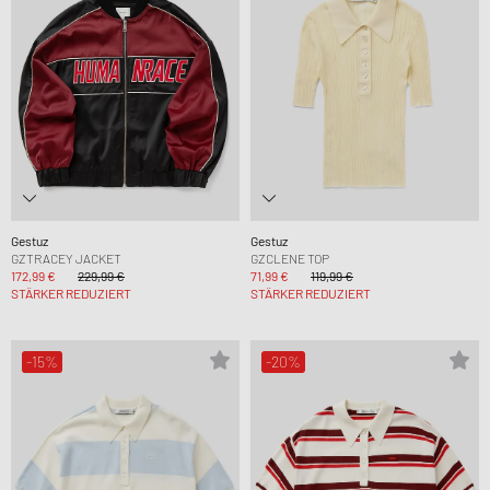
Gestuz
Gestuz
GZTRACEY JACKET
GZCLENE TOP
172,99 €
229,99 €
71,99 €
119,99 €
STÄRKER REDUZIERT
STÄRKER REDUZIERT
-15%
-20%