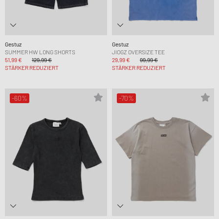
Gestuz
Gestuz
SUMMER HW LONG SHORTS
JIOGZ OVERSIZE TEE
51,99 €
129,99 €
29,99 €
99,99 €
STÄRKER REDUZIERT
STÄRKER REDUZIERT
-60%
-70%