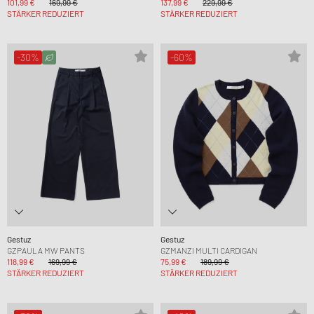
101,99 €
169,99 €
137,99 €
229,99 €
STÄRKER REDUZIERT
STÄRKER REDUZIERT
-30%
-60%
Gestuz
Gestuz
GZPAULA MW PANTS
GZMANZI MULTI CARDIGAN
118,99 €
169,99 €
75,99 €
189,99 €
STÄRKER REDUZIERT
STÄRKER REDUZIERT