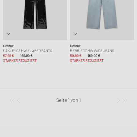
Gestuz
Gestuz
LAKLEYGZ HW FLARED PANTS
BEBBIEGZ HW WIDE JEANS
67,99 €
169,99 €
50,99 €
169,99 €
STÄRKER REDUZIERT
STÄRKER REDUZIERT
Seite
1
von
1