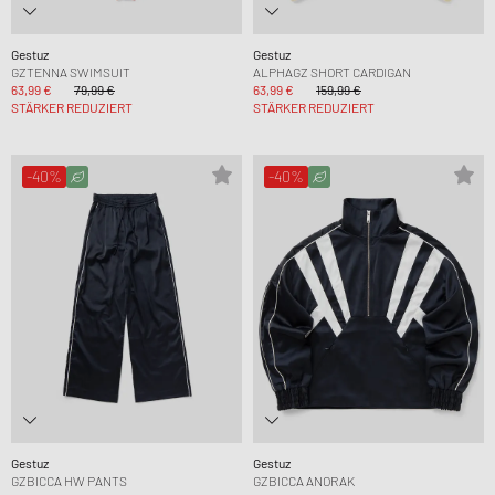
Gestuz
Gestuz
GZTENNA SWIMSUIT
ALPHAGZ SHORT CARDIGAN
63,99 €
79,99 €
63,99 €
159,99 €
STÄRKER REDUZIERT
STÄRKER REDUZIERT
-40%
-40%
Gestuz
Gestuz
GZBICCA HW PANTS
GZBICCA ANORAK