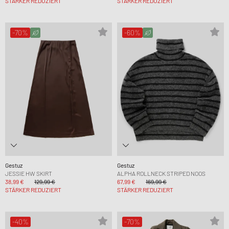
STÄRKER REDUZIERT
STÄRKER REDUZIERT
-70%
-60%
Gestuz
Gestuz
JESSIE HW SKIRT
ALPHA ROLLNECK STRIPED NOOS
38,99 €
129,99 €
67,99 €
169,99 €
STÄRKER REDUZIERT
STÄRKER REDUZIERT
-40%
-70%