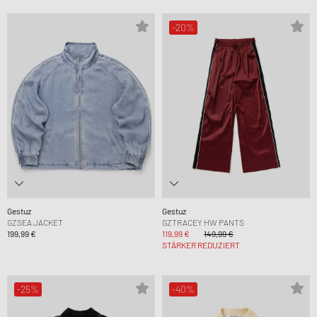
-20%
Gestuz
Gestuz
GZSEA JACKET
GZTRACEY HW PANTS
199,99 €
119,99 €
149,99 €
STÄRKER REDUZIERT
-25%
-40%