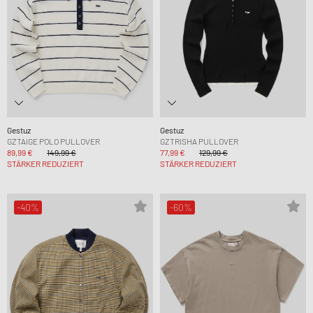
Gestuz
Gestuz
GZTAIGE POLO PULLOVER
GZTRISHA PULLOVER
89,99 €
149,99 €
77,99 €
129,99 €
STÄRKER REDUZIERT
STÄRKER REDUZIERT
-40%
-60%