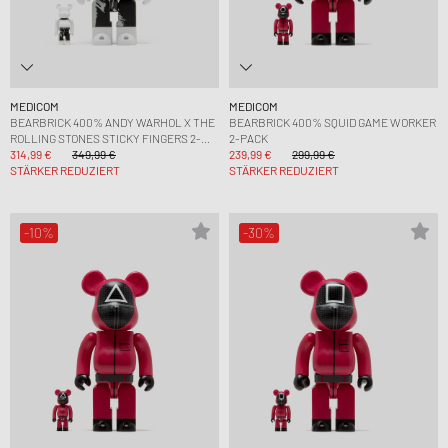
MEDICOM
MEDICOM
BEARBRICK 400% ANDY WARHOL X THE
BEARBRICK 400% SQUID GAME WORKER
ROLLING STONES STICKY FINGERS 2-
2-PACK
PACK
314,99 €
349,99 €
239,99 €
299,99 €
STÄRKER REDUZIERT
STÄRKER REDUZIERT
-10%
-30%