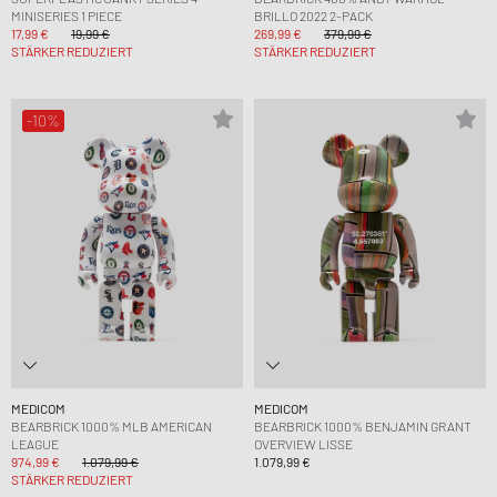
MINISERIES 1 PIECE
BRILLO 2022 2-PACK
17,99 €
19,99 €
269,99 €
379,99 €
STÄRKER REDUZIERT
STÄRKER REDUZIERT
-10%
MEDICOM
MEDICOM
BEARBRICK 1000% MLB AMERICAN
BEARBRICK 1000% BENJAMIN GRANT
LEAGUE
OVERVIEW LISSE
974,99 €
1.079,99 €
1.079,99 €
STÄRKER REDUZIERT