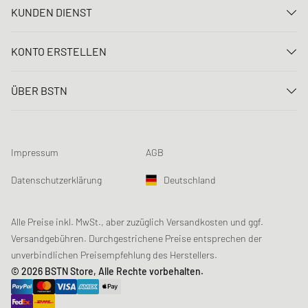
KUNDEN DIENST
Kontaktiere uns
KONTO ERSTELLEN
FAQ
Anmelden
Lieferung
ÜBER BSTN
Registrieren
Zahlung
Karriere
Meine Bestellungen
Rücksendungen
Unsere Stores
Meine Wunschliste
Raffle Bedingungen
Impressum
AGB
Chronicles
Newsletter-Registrierung
Loyalty Program
Sustainability
Datenschutzerklärung
Deutschland
Datenerfassung
Produktsicherheit
Affiliates
Studentenrabatt: Unidays
Alle Preise inkl. MwSt., aber zuzüglich Versandkosten und ggf.
Versandgebühren. Durchgestrichene Preise entsprechen der
Studentenrabatt: Studentbeans
unverbindlichen Preisempfehlung des Herstellers.
Studentenrabatt: EDiU
© 2026 BSTN Store, Alle Rechte vorbehalten.
Gutscheine & Aktionen