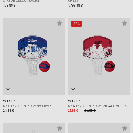
STATUE GESSO VERSION
CHESS
779,99 €
1.799,99 €
-12%
WILSON
WILSON
NBA TEAM MINI HOOP NBA RWB
NBA TEAM MINI HOOP CHICAGO BULLS
24,99 €
21,99 €
24,99 €