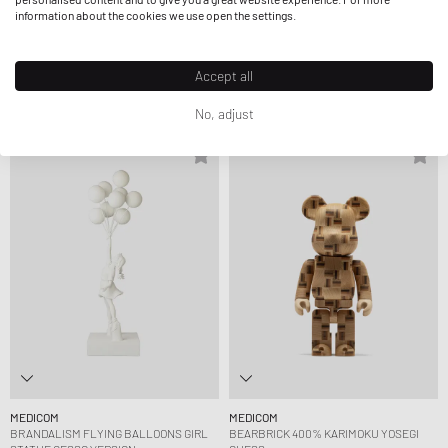
information about the cookies we use open the settings.
MEDICOM
MEDICOM
BRANDALISM SUICIDE MAN STATUE
BRANDALISM RIOT COP STATUE
Accept all
GESSO VERSION
ORIGINAL VERSION
779,99 €
879,99 €
No, adjust
MEDICOM
MEDICOM
BRANDALISM FLYING BALLOONS GIRL
BEARBRICK 400% KARIMOKU YOSEGI