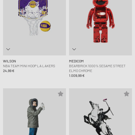
WILSON
MEDICOM
NBA TEAM MINI HOOP LA LAKERS
BEARBRICK 1000% SESAME STREET
24,99 €
ELMO CHROME
1.009,99 €