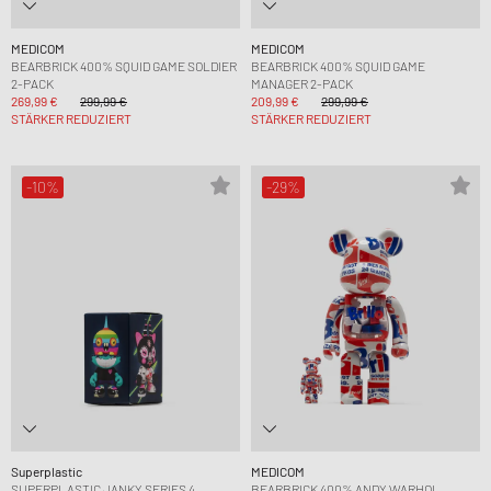
MEDICOM
MEDICOM
BEARBRICK 400% SQUID GAME SOLDIER
BEARBRICK 400% SQUID GAME
2-PACK
MANAGER 2-PACK
269,99 €
299,99 €
209,99 €
299,99 €
STÄRKER REDUZIERT
STÄRKER REDUZIERT
-10%
-29%
Superplastic
MEDICOM
SUPERPLASTIC JANKY SERIES 4
BEARBRICK 400% ANDY WARHOL