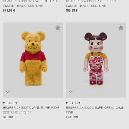
BEARBRICK 1000% GRATEFUL DEAD
BEARBRICK 400% GRATEFUL DEAD
DANCING BEARS COSTUME
DANCING BEARS COSTUME
879,99 €
199,99 €
MEDICOM
MEDICOM
BEARBRICK 1000% WINNIE THE POOH
BEARBRICK 1000% BAPE X PEKO-CHAN
COSTUME VERSION
PINK
949,99 €
1.349,99 €