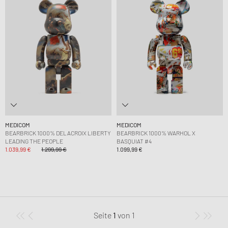
MEDICOM
MEDICOM
BEARBRICK 1000% DELACROIX LIBERTY
BEARBRICK 1000% WARHOL X
LEADING THE PEOPLE
BASQUIAT #4
1.039,99 €
1.299,99 €
1.099,99 €
Seite
1
von
1