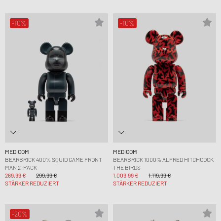
-10%
-10%
MEDICOM
MEDICOM
BEARBRICK 400% SQUID GAME FRONT
BEARBRICK 1000% ALFRED HITCHCOCK
MAN 2-PACK
THE BIRDS
269,99 €
299,99 €
1.009,99 €
1.119,99 €
STÄRKER REDUZIERT
STÄRKER REDUZIERT
-20%