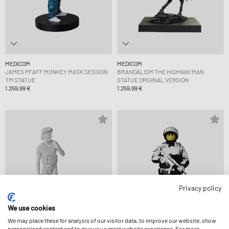
MEDICOM
MEDICOM
JAMES PFAFF MONKEY MASK SESSION
BRANDALISM THE HIGHWAYMAN
TM STATUE
STATUE ORIGINAL VERSION
1.259,99 €
1.259,99 €
Privacy policy
We use cookies
We may place these for analysis of our visitor data, to improve our website, show
personalised content and to give you a great website experience. For more