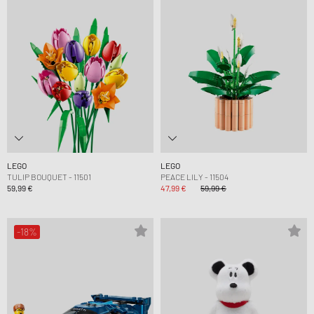
LEGO
LEGO
TULIP BOUQUET - 11501
PEACE LILY - 11504
59,99 €
47,99 €
59,99 €
-18%