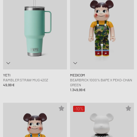
YETI
MEDICOM
RAMBLER STRAW MUG 42OZ
BEARBRICK 1000% BAPE X PEKO-CHAN
49,99 €
GREEN
1.349,99 €
-10%