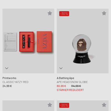
-30%
Printworks
A Bathing Ape
CLASSIC YATZY RED
APE HEAD SNOW GLOBE
24,99 €
80,99 €
114,99 €
STÄRKER REDUZIERT
-20%