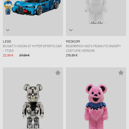
LEGO
MEDICOM
BUGATTI VISION GT HYPER SPORTS CAR
BEARBRICK 400% PEANUTS SNOOPY
- 77253
COSTUME VERSION
22,99 €
27,99 €
219,99 €