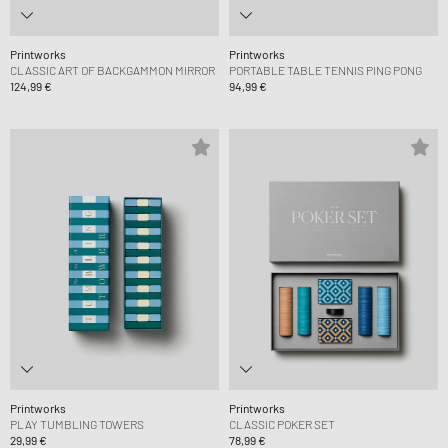
Printworks
Printworks
CLASSIC ART OF BACKGAMMON MIRROR
PORTABLE TABLE TENNIS PING PONG
124,99 €
94,99 €
Printworks
Printworks
PLAY TUMBLING TOWERS
CLASSIC POKER SET
29,99 €
78,99 €