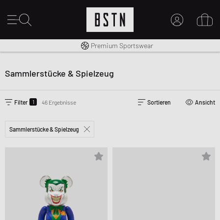
Kostenloser Versand nach DE ab € 70
Premium Sportswear
14 Tage Rückgaberecht
MEIN KONTO
HIER ANMELDEN
Sammlerstücke & Spielzeug
Neu bei BSTN?
EINEN ACCOUNT ERSTELLEN
1
Filter
46 Ergebnisse
Sortieren
Ansicht
Sammlerstücke & Spielzeug