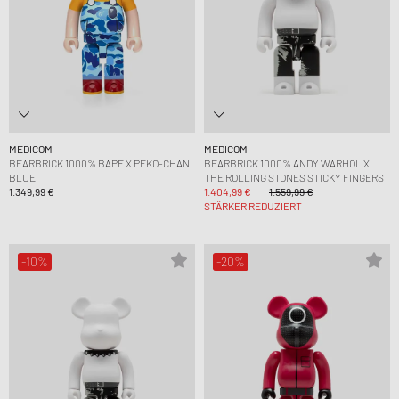
MEDICOM
MEDICOM
BEARBRICK 1000% BAPE X PEKO-CHAN
BEARBRICK 1000% ANDY WARHOL X
BLUE
THE ROLLING STONES STICKY FINGERS
1.349,99 €
1.404,99 €
1.559,99 €
STÄRKER REDUZIERT
-10%
-20%