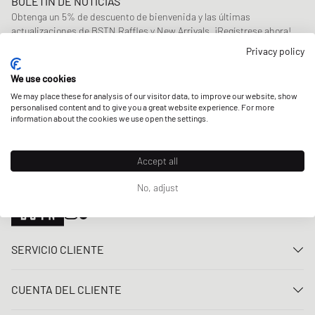
BOLETÍN DE NOTICIAS
Obtenga un 5% de descuento de bienvenida y las últimas
actualizaciones de BSTN Raffles y New Arrivals. ¡Regístrese ahora!
Privacy policy
Correo electrónico
REGÍSTRATE
We use cookies
NUESTRAS TIENDAS
We may place these for analysis of our visitor data, to improve our website, show
personalised content and to give you a great website experience. For more
information about the cookies we use open the settings.
Accept all
No, adjust
SERVICIO CLIENTE
Contacta con nosotros
CUENTA DEL CLIENTE
Preguntas frecuentes