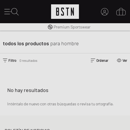
Envío gratuito a España desde € 100
Premium Sportswear
MI CUENTA
INICIE SESIÓN AQUÍ
todos los productos
para hombre
¿Nuevo en BSTN?
CREAR UNA CUEN
Filtro
0 resultados
Ordenar
Ver
No hay resultados
Inténtalo de nuevo con otras búsquedas o revisa tu ortografía.