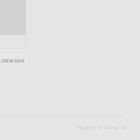
Air Force 1
 Play
oud Series
mon XT6
6
G CREW SOCK
Siguiente
Último