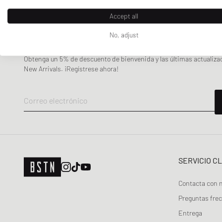
Accept all
No, adjust
BOLETÍN DE NOTICIAS
Obtenga un 5% de descuento de bienvenida y las últimas actualiza
New Arrivals. ¡Regístrese ahora!
Correo electrónico
SERVICIO C
Contacta con 
Preguntas fre
Entrega