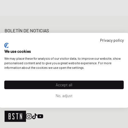
BOLETÍN DE NOTICIAS
Obtenga un 5% de descuento de bienvenida y las últimas
Privacy policy
actualizaciones de BSTN Raffles y New Arrivals. ¡Regístrese ahora!
We use cookies
Correo electrónico
REGÍSTRATE
We may place these for analysis of our visitor data, to improve our website, show
personalised content and to give you a great website experience. For more
NUESTRAS TIENDAS
information about the cookies we use open the settings.
Accept all
No, adjust