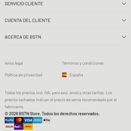
SERVICIO CLIENTE
Contacta con nosotros
CUENTA DEL CLIENTE
Preguntas frecuentes
Entrar
Entrega
ACERCA DE BSTN
Registro
Pago
Carrera
Mis pedidos
Devoluciones
Nuestras tiendas
Lista de deseos
Términos del sorteo
Aviso legal
Términos y condiciones
Chronicles
Registro para el boletín de noticias
Loyalty Program
Sustainability
Política de privacidad
España
Rastreo de los datos
Seguridad del producto
Affiliates
Descuento estudiante: Studentbeans
Todos los precios incl. IVA, pero excl. envío y otras tarifas. Los
precios tachados indican el precio de venta recomendado por el
Descuento estudiante: EDiU
fabricante.
© 2026 BSTN Store, Todos los derechos reservados.