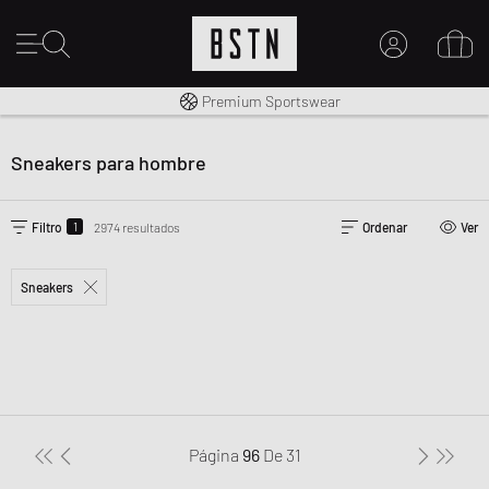
Envío gratuito a España desde € 100
Premium Sportswear
MI CUENTA
INICIE SESIÓN AQUÍ
Sneakers para hombre
¿Nuevo en BSTN?
CREAR UNA CUEN
1
Filtro
2974 resultados
Ordenar
Ver
Sneakers
Página
96
De
31