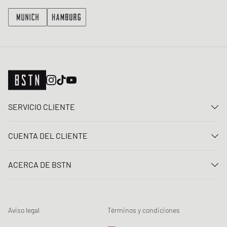
SERVICIO CLIENTE
Contacta con nosotros
CUENTA DEL CLIENTE
Preguntas frecuentes
Entrar
Entrega
ACERCA DE BSTN
Registro
Pago
Carrera
Mis pedidos
Devoluciones
Nuestras tiendas
Lista de deseos
Términos del sorteo
Aviso legal
Términos y condiciones
Chronicles
Registro para el boletín de noticias
Loyalty Program