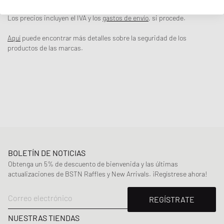
ajuste perfecto confeccionada en algodón elástico, actualizado con
cintura elástica sin costuras con el logotipo.
Los precios incluyen el IVA y los
gastos de envío
, si procede.
- Mezcla de algodón y elastano
Aquí
puede encontrar más detalles sobre la seguridad de los
- Ajuste relajado con pinzas delanteras
productos de las marcas.
- Cintura elástica clásica Calvin Klein
Article Number
:
LV00NB428640I
Género
:
men
Color
:
BLACK W/ HEAVENLY IRIS LOGO/BLACK W
Material
:
95% Algodón, 5% Spandex/elastano
BOLETÍN DE NOTICIAS
Obtenga un 5% de descuento de bienvenida y las últimas
actualizaciones de BSTN Raffles y New Arrivals. ¡Regístrese ahora!
Correo electrónico
REGÍSTRATE
NUESTRAS TIENDAS