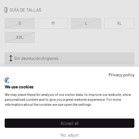
GUÍA DE TALLAS
S
M
L
XL
XXL
Sin devolución (higiene).
Privacy policy
We use cookies
AÑADIR A MI BOLSA
We may place these for analysis of our visitor data, to improve our website, show
personalised content and to give you a great website experience. For more
information about the cookies we use open the settings.
DESCRIPCIÓN
Accept all
No, adjust
La icónica ropa interior Calvin Klein ICON para el día a día presenta un