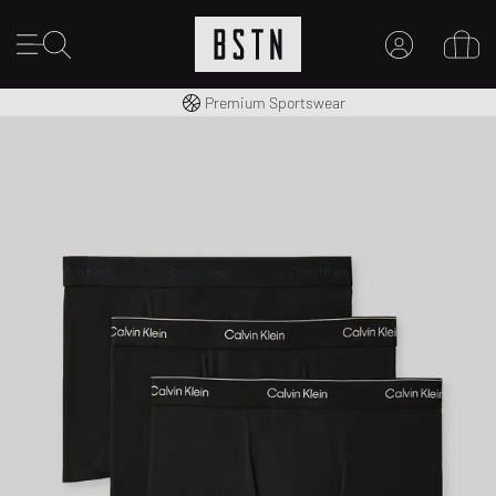
Envío gratuito a España desde € 100
Premium Sportswear
MI CUENTA
INICIE SESIÓN AQUÍ
¿Nuevo en BSTN?
CREAR UNA CUEN