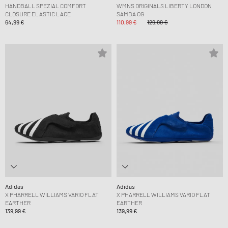
HANDBALL SPEZIAL COMFORT
WMNS ORIGINALS LIBERTY LONDON
CLOSURE ELASTIC LACE
SAMBA OG
64,99 €
110,99 €
129,99 €
Adidas
Adidas
X PHARRELL WILLIAMS VARIO FLAT
X PHARRELL WILLIAMS VARIO FLAT
EARTHER
EARTHER
139,99 €
139,99 €