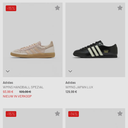
-15%
Adidas
Adidas
WMNS HANDBALL SPEZIAL
WMNS JAPAN LUX
93,99 €
109,99 €
129,99 €
NIEUW IN VERKOOP
-15%
-14%