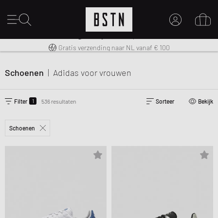
14 dagen recht op retour
Premium Sportswear
Gratis verzending naar NL vanaf € 100
MIJN ACCOUNT
MELD JE HIER AAN
Schoenen
|
Adidas
voor vrouwen
Nieuw bij BSTN?
MAAK EEN ACCOUNT AAN
1
Filter
536 resultaten
Sorteer
Bekijk
Schoenen