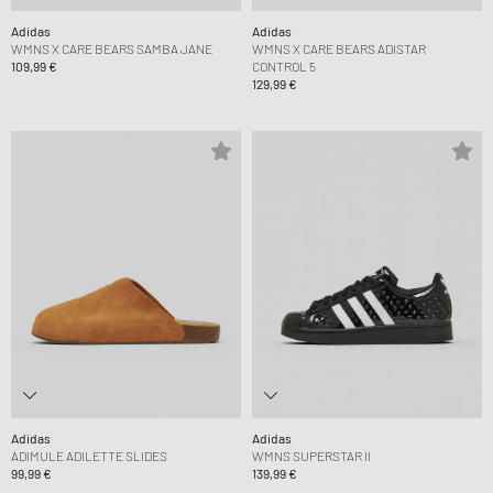
Adidas
Adidas
WMNS X CARE BEARS SAMBA JANE
WMNS X CARE BEARS ADISTAR
109,99 €
CONTROL 5
129,99 €
Adidas
Adidas
ADIMULE ADILETTE SLIDES
WMNS SUPERSTAR II
99,99 €
139,99 €