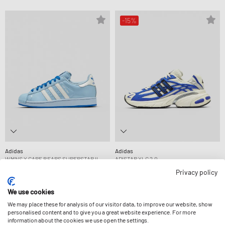
-15%
Adidas
Adidas
WMNS X CARE BEARS SUPERSTAR II
ADISTAR XLG 2.0
139,99 €
118,99 €
139,99 €
Privacy policy
NIEUW IN VERKOOP
We use cookies
We may place these for analysis of our visitor data, to improve our website, show
personalised content and to give you a great website experience. For more
information about the cookies we use open the settings.