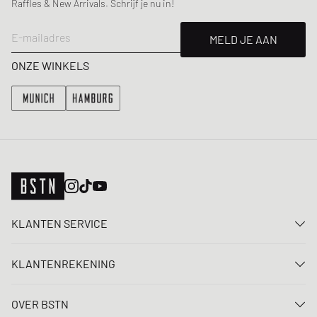
Raffles & New Arrivals. Schrijf je nu in!
E-mailadres
MELD JE AAN
ONZE WINKELS
KLANTEN SERVICE
Neem contact met ons op
KLANTENREKENING
FAQ
Aanmelden
Levering
OVER BSTN
Registreren
Betaling