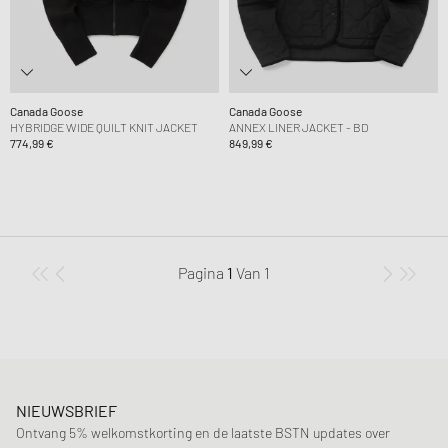
Canada Goose
Canada Goose
HYBRIDGE WIDE QUILT KNIT JACKET
ANNEX LINER JACKET - BD
774,99 €
849,99 €
Pagina
1
Van
1
NIEUWSBRIEF
Ontvang 5% welkomstkorting en de laatste BSTN updates over