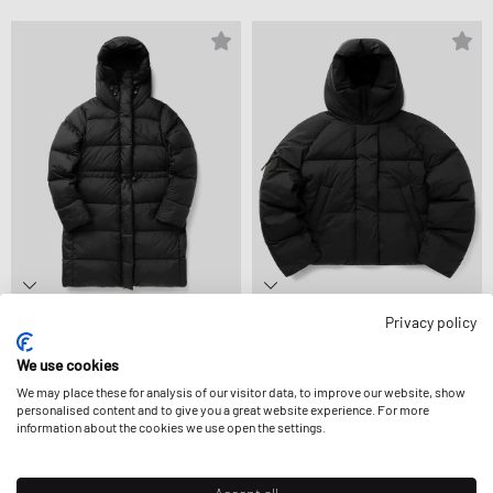
Privacy policy
Canada Goose
Canada Goose
MONTGOMERY COAT
CHILLIWACK PUFFER
1.524,99 €
We use cookies
1.194,99 €
We may place these for analysis of our visitor data, to improve our website, show
personalised content and to give you a great website experience. For more
information about the cookies we use open the settings.