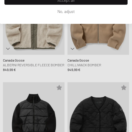
Accept all
No, adjust
Canada Goose
Canada Goose
ALBERNI REVERSIBLE FLEECE BOMBER
CHILLIWACK BOMBER
849,99 €
949,99 €