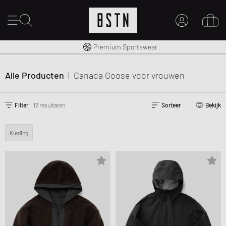
Gratis verzending naar NL vanaf € 100
Premium Sportswear
MIJN ACCOUNT
MELD JE HIER AAN
Alle Producten
|
Canada Goose
voor vrouwen
Nieuw bij BSTN?
MAAK EEN ACCOUNT AAN
Filter
12 resultaten
Sorteer
Bekijk
Kleding