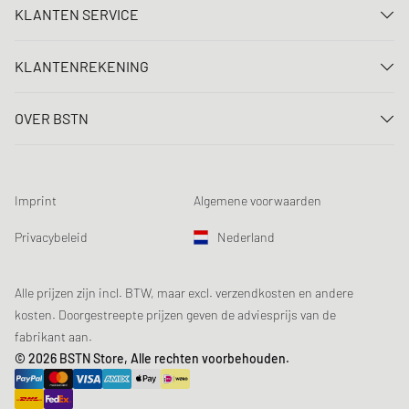
KLANTEN SERVICE
Neem contact met ons op
KLANTENREKENING
FAQ
Aanmelden
Levering
OVER BSTN
Registreren
Betaling
Carrière
Mijn bestellingen
Retouren
Onze winkels
Verlanglijst
Voorwaarden loting
Imprint
Algemene voorwaarden
Chronicles
Aanmelden nieuwsbrief
Loyalty Program
Sustainability
Privacybeleid
Nederland
Gegevenscontrole
Productveiligheid
Affiliates
Studentenkorting: EDiU
Alle prijzen zijn incl. BTW, maar excl. verzendkosten en andere
kosten. Doorgestreepte prijzen geven de adviesprijs van de
fabrikant aan.
© 2026 BSTN Store, Alle rechten voorbehouden.