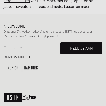
herencollecties
van Daily Paper, met hoogtepunten als
jassen
,
sweaters
en
tees
,
badmode
,
tassen
en meer.
NIEUWSBRIEF
Ontvang 5% welkomstkorting en de laatste BSTN updates over
Raffles & New Arrivals. Schrijf je nu in!
E-mailadres
MELD JE AAN
ONZE WINKELS