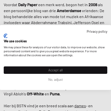
Voordat
Daily Paper
een merk werd, begon het in
2008
als
een persoonlijke blog van drie
Amsterdamse
vrienden: De
blog behandelde alles van mode tot muziek en Afrikaanse
invloeden waar Abderrahmane Trabsini, Jefferson Osei en
Hussein Suleiman van hielden. Het werd een succes, net als
Privacy policy
hun eerste serie bijbehorende merch, en hier zijn we dan
met een van de
meest herkenbare merken
die er zijn:
We use cookies
We may place these for analysis of our visitor data, to improve our website, show
personalised content and to give you a great website experience. For more
De kleuren, prints en ontwerpen van Daily Paper, gevoed
information about the cookies we use open the settings.
door het rijke erfgoed van de
Afrikaanse cultuur
, verweven
met
hedendaagse ontwerpen
, vallen op als de speren in het
Massai schildlogo van het merk. Dankzij dit frisse nieuwe
Accept all
aanbod aan de
streetwearcultuur
kreeg het merk een
No, adjust
trouwe wereldwijde aanhang en werd het nog populairder
door spraakmakende samenwerkingen met onder meer
Virgil Abloh's
Off-White
en
Puma
.
Hier bij BSTN vind je een breed scala aan
dames
- en