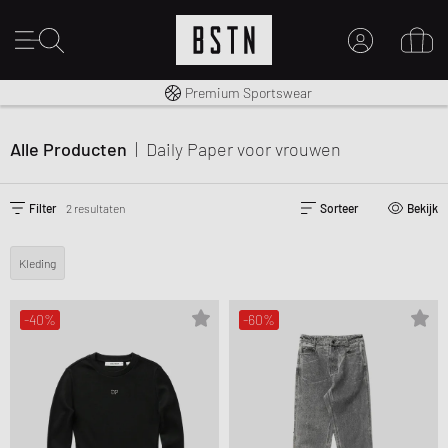
Gratis verzending naar NL vanaf € 100
Premium Sportswear
MIJN ACCOUNT
MELD JE HIER AAN
Alle Producten
|
Daily Paper
voor vrouwen
Nieuw bij BSTN?
MAAK EEN ACCOUNT AAN
Filter
2 resultaten
Sorteer
Bekijk
Kleding
-40%
-60%