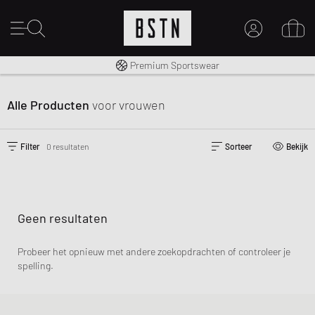
Gratis verzending naar NL vanaf € 100
Premium Sportswear
MIJN ACCOUNT
MELD JE HIER AAN
Alle Producten
voor vrouwen
Nieuw bij BSTN?
MAAK EEN ACCOUNT AAN
Filter
0 resultaten
Sorteer
Bekijk
Geen resultaten
Probeer het opnieuw met andere zoekopdrachten of controleer je
spelling.