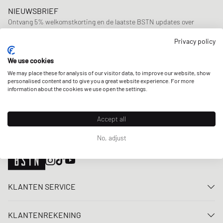
NIEUWSBRIEF
Ontvang 5% welkomstkorting en de laatste BSTN updates over
Raffles & New Arrivals. Schrijf je nu in!
Privacy policy
E-mailadres
MELD JE AAN
We use cookies
We may place these for analysis of our visitor data, to improve our website, show
ONZE WINKELS
personalised content and to give you a great website experience. For more
information about the cookies we use open the settings.
Accept all
No, adjust
KLANTEN SERVICE
Neem contact met ons op
KLANTENREKENING
FAQ