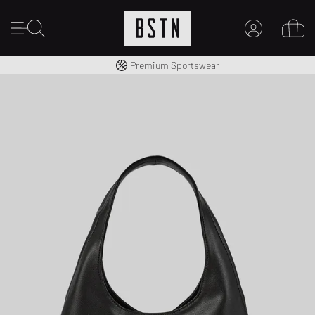
Kostenloser Versand nach DE ab € 70
Premium Sportswear
MEIN KONTO
HIER ANMELDEN
Neu bei BSTN?
EINEN ACCOUNT ERSTELLEN