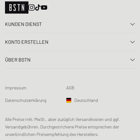
KUNDEN DIENST
Kontaktiere uns
KONTO ERSTELLEN
FAQ
Anmelden
Lieferung
ÜBER BSTN
Registrieren
Zahlung
Karriere
Meine Bestellungen
Rücksendungen
Unsere Stores
Meine Wunschliste
Raffle Bedingungen
Impressum
AGB
Chronicles
Newsletter-Registrierung
Loyalty Program
Sustainability
Datenschutzerklärung
Deutschland
Datenerfassung
Produktsicherheit
Affiliates
Studentenrabatt: Unidays
Alle Preise inkl. MwSt., aber zuzüglich Versandkosten und ggf.
Versandgebühren. Durchgestrichene Preise entsprechen der
Studentenrabatt: Studentbeans
unverbindlichen Preisempfehlung des Herstellers.
Studentenrabatt: EDiU