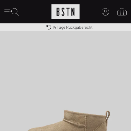
Kostenloser Versand nach DE ab € 70
Premium Sportswear
14 Tage Rückgaberecht
MEIN KONTO
HIER ANMELDEN
Neu bei BSTN?
EINEN ACCOUNT ERSTELLEN