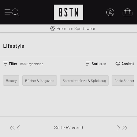
Kostenloser Versand nach DE ab € 70
Premium Sportswear
MEIN KONTO
HIER ANMELDEN
Lifestyle
Neu bei BSTN?
EINEN ACCOUNT ERSTELLEN
Filter
858 Ergebnisse
Sortieren
Ansicht
Beauty
Bücher & Magazine
Sammlerstücke & Spielzeug
Coole Sachen
Seite
52
von
9