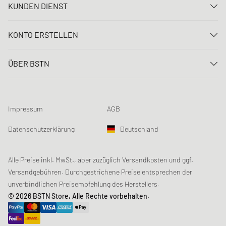
KUNDEN DIENST
Kontaktiere uns
KONTO ERSTELLEN
FAQ
Anmelden
Lieferung
ÜBER BSTN
Registrieren
Zahlung
Karriere
Meine Bestellungen
Rücksendungen
Unsere Stores
Meine Wunschliste
Raffle Bedingungen
Impressum
AGB
Chronicles
Newsletter-Registrierung
Loyalty Program
Sustainability
Datenschutzerklärung
Deutschland
Datenerfassung
Produktsicherheit
Affiliates
Studentenrabatt: Unidays
Alle Preise inkl. MwSt., aber zuzüglich Versandkosten und ggf.
Versandgebühren. Durchgestrichene Preise entsprechen der
Studentenrabatt: Studentbeans
unverbindlichen Preisempfehlung des Herstellers.
Studentenrabatt: EDiU
© 2026 BSTN Store, Alle Rechte vorbehalten.
Gutscheine & Aktionen