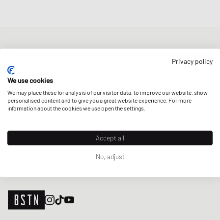
NEWSLETTER
Privacy policy
Erhalte 5% Welcome-Rabatt und die neusten BSTN-Updates zu
Raffles & New Arrivals. Registriere dich jetzt!
We use cookies
We may place these for analysis of our visitor data, to improve our website, show
E-Mail-Adresse
JETZT ANMELDEN
personalised content and to give you a great website experience. For more
information about the cookies we use open the settings.
UNSERE STORES
Accept all
No, adjust