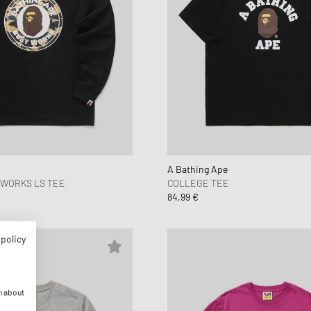
A Bathing Ape
 WORKS LS TEE
COLLEGE TEE
84,99 €
 policy
n about