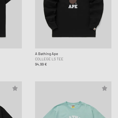
A Bathing Ape
COLLEGE LS TEE
94,99 €