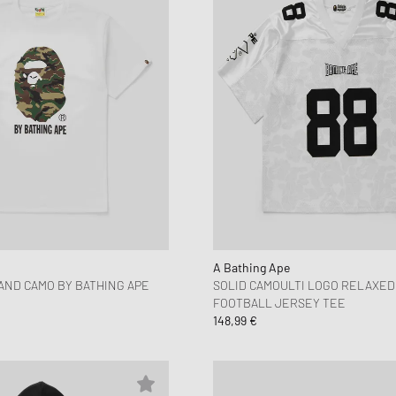
A Bathing Ape
AND CAMO BY BATHING APE
SOLID CAMOULTI LOGO RELAXED 
FOOTBALL JERSEY TEE
148,99 €