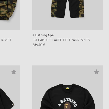
A Bathing Ape
 JACKET
1ST CAMO RELAXED FIT TRACK PANTS
284,99 €