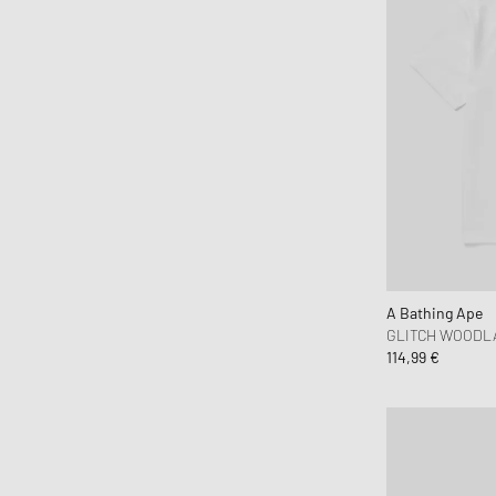
A Bathing Ape
GLITCH WOODL
114,99 €