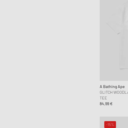
A Bathing Ape
GLITCH WOODL
TEE
84,99 €
-15%