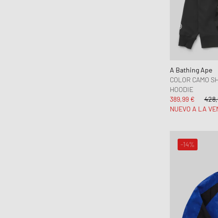
Otoño-Invierno
Hasta el 30%
Primavera-Verano
30% - 50%
50% - 70%
A Bathing Ape
COLOR CAMO SH
HOODIE
389,99 €
428,
NUEVO A LA VE
-14%