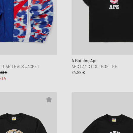
A Bathing Ape
OLLAR TRACK JACKET
ABC CAMO COLLEGE TEE
99 €
84,99 €
NTA