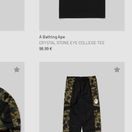
Air Force 1
 Play
oud Series
mon XT6
6
A Bathing Ape
CRYSTAL STONE EYE COLLEGE TEE
98,99 €