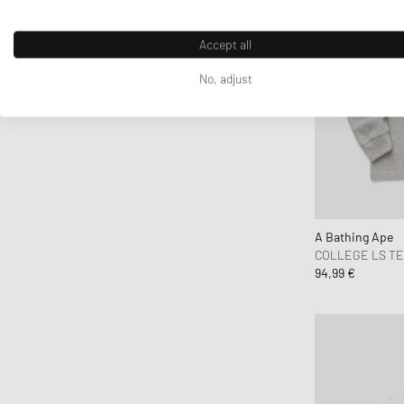
Accept all
No, adjust
A Bathing Ape
COLLEGE LS T
94,99 €