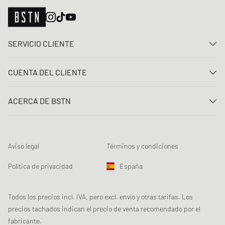
SERVICIO CLIENTE
Contacta con nosotros
CUENTA DEL CLIENTE
Preguntas frecuentes
Entrar
Entrega
ACERCA DE BSTN
Registro
Pago
Carrera
Mis pedidos
Devoluciones
Nuestras tiendas
Lista de deseos
Términos del sorteo
Aviso legal
Términos y condiciones
Chronicles
Registro para el boletín de noticias
Loyalty Program
Sustainability
Política de privacidad
España
Rastreo de los datos
Seguridad del producto
Affiliates
Descuento estudiante: Studentbeans
Todos los precios incl. IVA, pero excl. envío y otras tarifas. Los
precios tachados indican el precio de venta recomendado por el
Descuento estudiante: EDiU
fabricante.