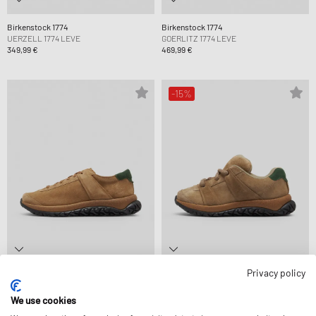
Birkenstock 1774
Birkenstock 1774
UERZELL 1774 LEVE
GOERLITZ 1774 LEVE
349,99 €
469,99 €
-15%
Privacy policy
Birkenstock 1774
Birkenstock 1774
STROEDT 1774 LEVE
GOERLITZ 1774 LEVE
We use cookies
419,99 €
399,99 €
469,99 €