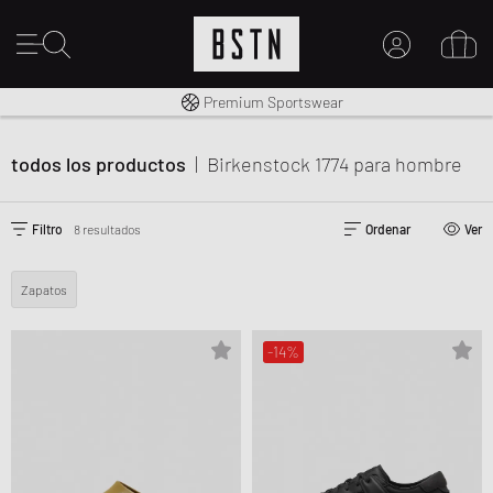
Envío gratuito a España desde € 100
Premium Sportswear
MI CUENTA
INICIE SESIÓN AQUÍ
todos los productos
|
Birkenstock 1774
para hombre
¿Nuevo en BSTN?
CREAR UNA CUEN
Filtro
8 resultados
Ordenar
Ver
Zapatos
-14%