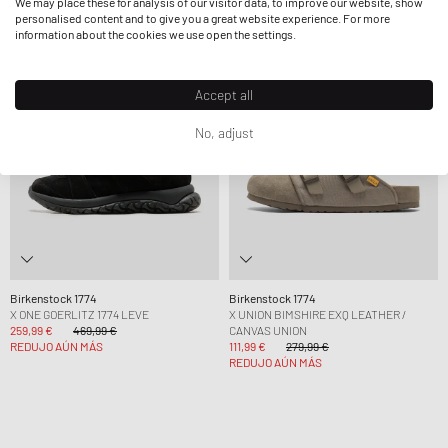
We may place these for analysis of our visitor data, to improve our website, show
personalised content and to give you a great website experience. For more
information about the cookies we use open the settings.
-45%
-60%
Accept all
No, adjust
Birkenstock 1774
Birkenstock 1774
X ONE GOERLITZ 1774 LEVE
X UNION BIMSHIRE EXQ LEATHER /
259,99 €
469,99 €
CANVAS UNION
REDUJO AÚN MÁS
111,99 €
279,99 €
REDUJO AÚN MÁS