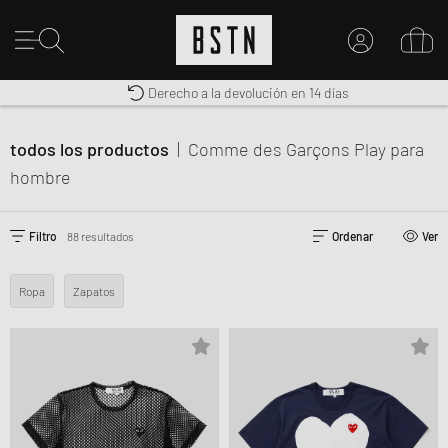
Envío gratuito a España desde € 100
Premium Sportswear
Derecho a la devolución en 14 días
MI CUENTA
INICIE SESIÓN AQUÍ
todos los productos
|
Comme des Garçons Play
para
¿Nuevo en BSTN?
CREAR UNA CUEN
hombre
Filtro
88 resultados
Ordenar
Ver
Ropa
Zapatos