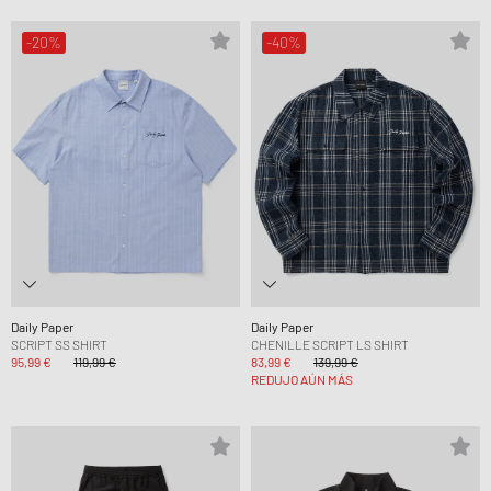
-20%
-40%
Daily Paper
Daily Paper
SCRIPT SS SHIRT
CHENILLE SCRIPT LS SHIRT
95,99 €
119,99 €
83,99 €
139,99 €
REDUJO AÚN MÁS