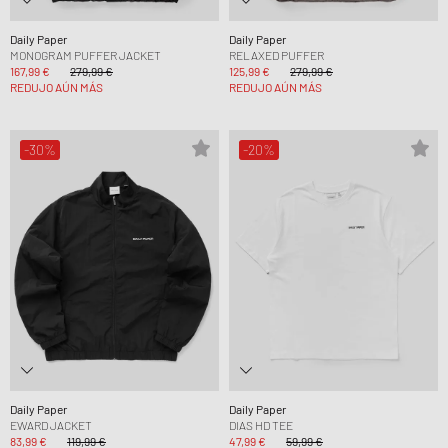
Daily Paper
Daily Paper
MONOGRAM PUFFER JACKET
RELAXED PUFFER
167,99 €
279,99 €
125,99 €
279,99 €
REDUJO AÚN MÁS
REDUJO AÚN MÁS
-30%
-20%
Daily Paper
Daily Paper
EWARD JACKET
DIAS HD TEE
83,99 €
119,99 €
47,99 €
59,99 €