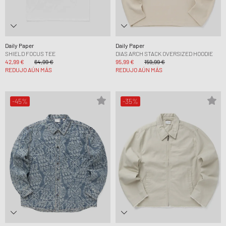
Daily Paper
Daily Paper
SHIELD FOCUS TEE
DIAS ARCH STACK OVERSIZED HOODIE
42,99 €
64,99 €
95,99 €
159,99 €
REDUJO AÚN MÁS
REDUJO AÚN MÁS
-45%
-35%