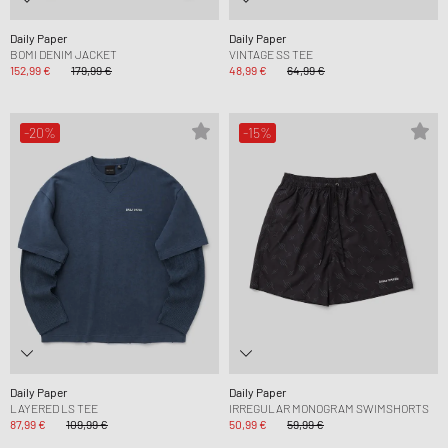
Daily Paper
Daily Paper
BOMI DENIM JACKET
VINTAGE SS TEE
152,99 €
179,99 €
48,99 €
64,99 €
-20%
-15%
Daily Paper
Daily Paper
LAYERED LS TEE
IRREGULAR MONOGRAM SWIMSHORTS
87,99 €
109,99 €
50,99 €
59,99 €