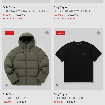
Daily Paper
Daily Paper
MONOGRAM WORKWEAR AMBA JEANS
MONOGRAM WORKWEAR JACKET
87,99 €
159,99 €
155,99 €
259,99 €
REDUJO AÚN MÁS
REDUJO AÚN MÁS
-55%
-44%
Daily Paper
Daily Paper
RELAXED PUFFER
GUIDE TO LIGHT SS T-SHIRT
125,99 €
279,99 €
38,99 €
69,99 €