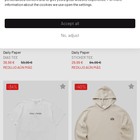
information about the cookies we use open the settings.
Accept all
No, adjust
Daily Paper
Daily Paper
DIAS TEE
STICKER TEE
38,99 €
59,99 €
29,99 €
64,99 €
REDUJO AÚN MÁS
REDUJO AÚN MÁS
-34%
-40%