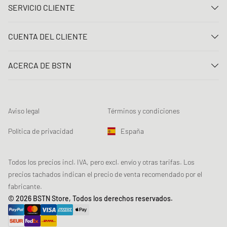
SERVICIO CLIENTE
Contacta con nosotros
CUENTA DEL CLIENTE
Preguntas frecuentes
Entrar
Entrega
ACERCA DE BSTN
Registro
Pago
Carrera
Mis pedidos
Devoluciones
Nuestras tiendas
Lista de deseos
Términos del sorteo
Aviso legal
Términos y condiciones
Chronicles
Registro para el boletín de noticias
Loyalty Program
Sustainability
Política de privacidad
España
Rastreo de los datos
Seguridad del producto
Affiliates
Descuento estudiante: Studentbeans
Todos los precios incl. IVA, pero excl. envío y otras tarifas. Los
precios tachados indican el precio de venta recomendado por el
Descuento estudiante: EDiU
fabricante.
© 2026 BSTN Store, Todos los derechos reservados.