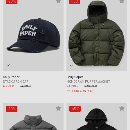
-20%
-15%
Daily Paper
Daily Paper
STACK ARCH CAP
MONOGRAM PUFFER JACKET
43,99 €
54,99 €
237,99 €
279,99 €
REDUJO AÚN MÁS
-20%
-45%