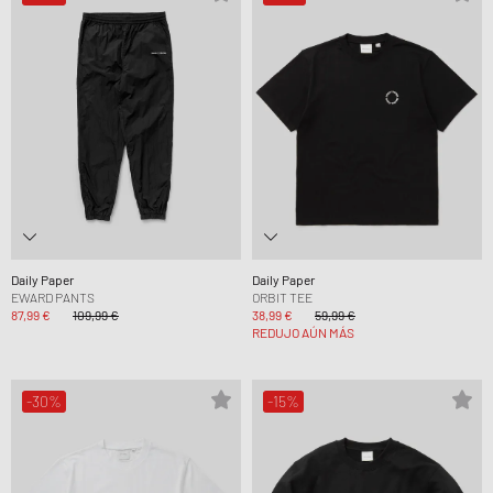
Daily Paper
Daily Paper
EWARD PANTS
ORBIT TEE
87,99 €
109,99 €
38,99 €
59,99 €
REDUJO AÚN MÁS
-30%
-15%