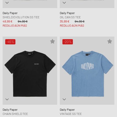
Daily Paper
Daily Paper
SHIELD EVOLUTION SS TEE
OIL CAN SS TEE
48,99 €
64,99 €
35,99 €
64,99 €
REDUJO AÚN MÁS
REDUJO AÚN MÁS
-45%
-20%
Daily Paper
Daily Paper
CHAIN SHIELD TEE
VINTAGE SS TEE