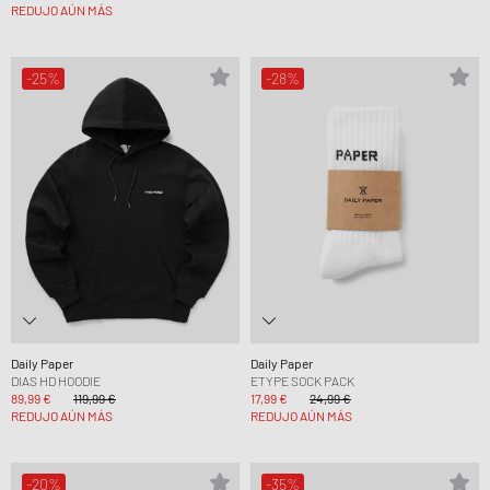
REDUJO AÚN MÁS
-25%
-28%
Daily Paper
Daily Paper
DIAS HD HOODIE
ETYPE SOCK PACK
89,99 €
119,99 €
17,99 €
24,99 €
REDUJO AÚN MÁS
REDUJO AÚN MÁS
-20%
-35%