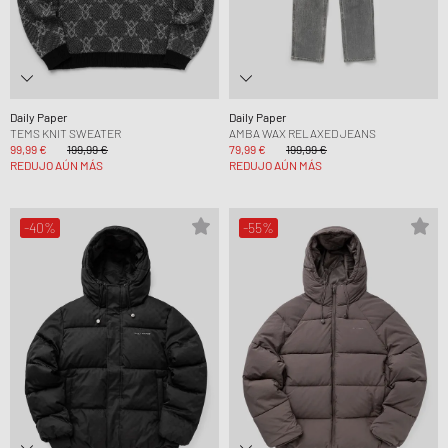
Daily Paper
Daily Paper
TEMS KNIT SWEATER
AMBA WAX RELAXED JEANS
99,99 €
199,99 €
79,99 €
199,99 €
REDUJO AÚN MÁS
REDUJO AÚN MÁS
-40%
-55%