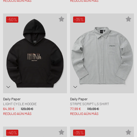
REDUJO AÚN MÁS
REDUJO AÚN MÁS
-50%
-35%
Daily Paper
Daily Paper
LIGHT CYCLE HOODIE
STRIPE SCRIPT LS SHIRT
64,99 €
129,99 €
77,99 €
119,99 €
REDUJO AÚN MÁS
REDUJO AÚN MÁS
-40%
-35%