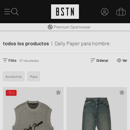
Envío gratuito a España desde € 100
Premium Sportswear
Derecho a la devolución en 14 días
MI CUENTA
INICIE SESIÓN AQUÍ
todos los productos
|
Daily Paper
para hombre
¿Nuevo en BSTN?
CREAR UNA CUEN
Filtro
57 resultados
Ordenar
Ver
Accesorios
Ropa
-15%