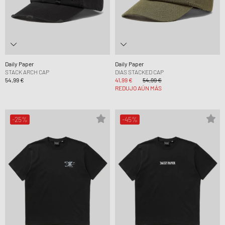
Daily Paper
Daily Paper
STACK ARCH CAP
DIAS STACKED CAP
54,99 €
41,99 €
54,99 €
REDUJO AÚN MÁS
-25%
-45%