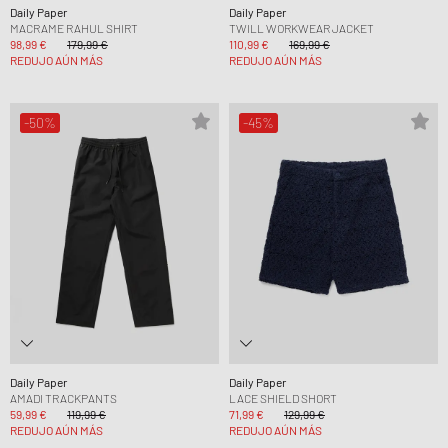
Daily Paper
Daily Paper
MACRAME RAHUL SHIRT
TWILL WORKWEAR JACKET
98,99 €
179,99 €
110,99 €
169,99 €
REDUJO AÚN MÁS
REDUJO AÚN MÁS
-50%
-45%
Daily Paper
Daily Paper
AMADI TRACKPANTS
LACE SHIELD SHORT
59,99 €
119,99 €
71,99 €
129,99 €
REDUJO AÚN MÁS
REDUJO AÚN MÁS