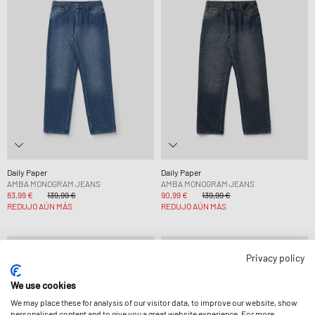
Daily Paper
Daily Paper
AMBA MONOGRAM JEANS
AMBA MONOGRAM JEANS
83,99 €
139,99 €
90,99 €
139,99 €
REDUJO AÚN MÁS
REDUJO AÚN MÁS
-35%
-54%
Privacy policy
We use cookies
We may place these for analysis of our visitor data, to improve our website, show
personalised content and to give you a great website experience. For more