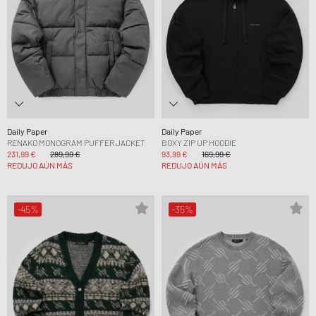
Daily Paper
Daily Paper
RENAKO MONOGRAM PUFFER JACKET
BOXY ZIP UP HOODIE
231,99 €
289,99 €
93,99 €
169,99 €
REDUJO AÚN MÁS
REDUJO AÚN MÁS
-45%
-35%