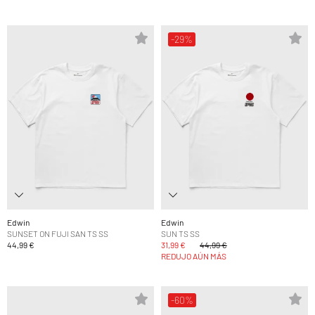
-29%
Edwin
Edwin
SUNSET ON FUJI SAN TS SS
SUN TS SS
44,99 €
31,99 €
44,99 €
REDUJO AÚN MÁS
-60%