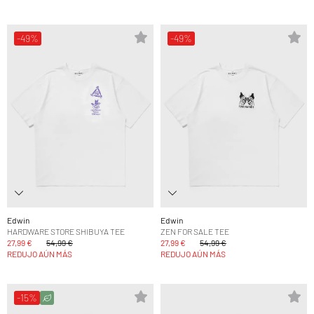
-49%
-49%
Edwin
Edwin
HARDWARE STORE SHIBUYA TEE
ZEN FOR SALE TEE
27,99 €
54,99 €
27,99 €
54,99 €
REDUJO AÚN MÁS
REDUJO AÚN MÁS
-15%