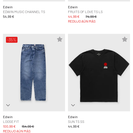
Edwin
Edwin
EDWIN MUSIC CHANNEL TS
FRUITS OF LOVE TS LS
54,99 €
44,99 €
74,99 €
REDUJO AÚN MÁS
-35%
Edwin
Edwin
LOOSE FIT
SUN TS SS
100,99 €
154,99 €
44,99 €
REDUJO AÚN MÁS