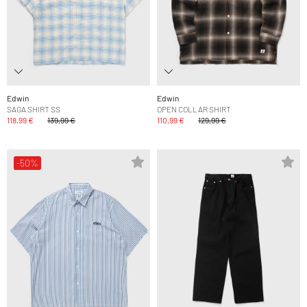
Edwin
Edwin
SAGA SHIRT SS
OPEN COLLAR SHIRT
118,99 €
139,99 €
110,99 €
129,99 €
-50%