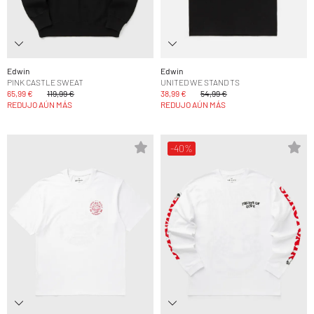
Edwin
Edwin
PINK CASTLE SWEAT
UNITED WE STAND TS
65,99 €
119,99 €
38,99 €
54,99 €
REDUJO AÚN MÁS
REDUJO AÚN MÁS
-40%