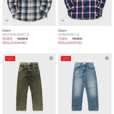
Edwin
Edwin
WESTERN SHIRT LS
WORK SHIRT LS
90,99 €
129,99 €
71,99 €
119,99 €
REDUJO AÚN MÁS
REDUJO AÚN MÁS
-50%
-20%