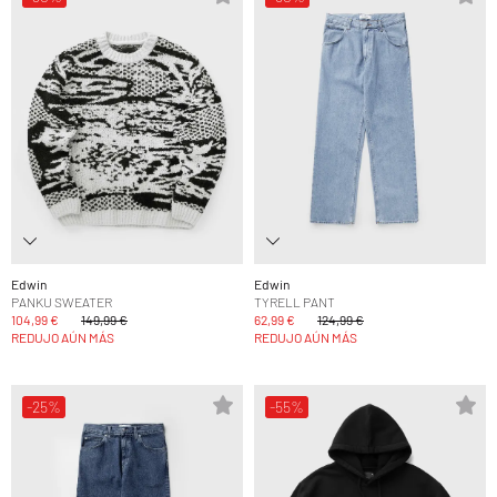
Edwin
Edwin
PANKU SWEATER
TYRELL PANT
104,99 €
149,99 €
62,99 €
124,99 €
REDUJO AÚN MÁS
REDUJO AÚN MÁS
-25%
-55%