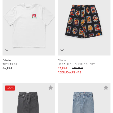
Edwin
Edwin
TORII TS SS
HARA HACHI BUN ME SHORT
44,99 €
43,99 €
109,99 €
REDUJO AÚN MÁS
-45%