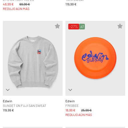
48,99 €
69,99 €
119,99 €
REDUJO AÚN MÁS
-27%
Edwin
Edwin
SUNSET ON FUJI SAN SWEAT
FRISBEE
119,99 €
18,99 €
25,99 €
REDUJO AÚN MÁS