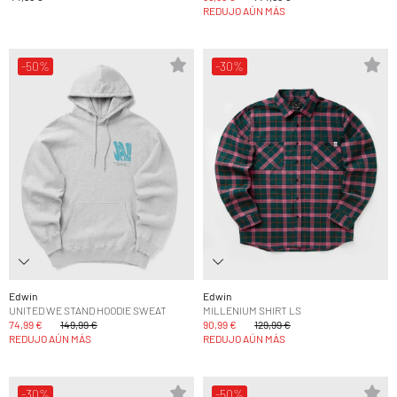
REDUJO AÚN MÁS
-50%
-30%
Edwin
Edwin
UNITED WE STAND HOODIE SWEAT
MILLENIUM SHIRT LS
74,99 €
149,99 €
90,99 €
129,99 €
REDUJO AÚN MÁS
REDUJO AÚN MÁS
-30%
-50%