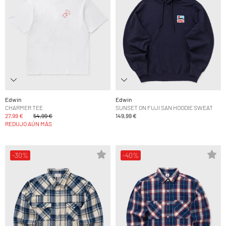
Edwin
Edwin
CHARMER TEE
SUNSET ON FUJI SAN HOODIE SWEAT
27,99 €
54,99 €
149,99 €
REDUJO AÚN MÁS
-30%
-40%