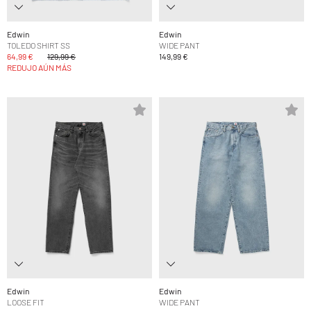
Edwin
Edwin
TOLEDO SHIRT SS
WIDE PANT
64,99 €
129,99 €
149,99 €
REDUJO AÚN MÁS
Edwin
Edwin
LOOSE FIT
WIDE PANT