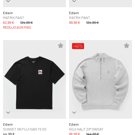
Edwin
Edwin
MATRIX PANT
MATRIX PANT
62,99 €
124,99 €
99,99 €
124,99 €
REDUJO AÚN MÁS
-40%
Edwin
Edwin
SUNSET ON FUJI SAN TS SS
KOJI HALF ZIP SWEAT
44,99 €
86,99 €
144,99 €