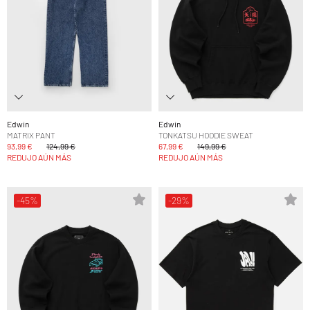
Edwin
Edwin
MATRIX PANT
TONKATSU HOODIE SWEAT
93,99 €
124,99 €
67,99 €
149,99 €
REDUJO AÚN MÁS
REDUJO AÚN MÁS
-45%
-29%