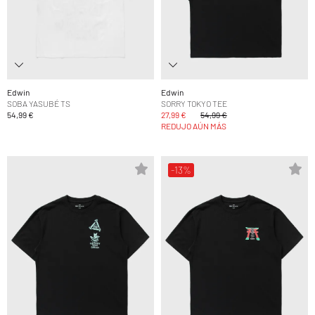
Edwin
Edwin
SOBA YASUBÉ TS
SORRY TOKYO TEE
54,99 €
27,99 €
54,99 €
REDUJO AÚN MÁS
-13%