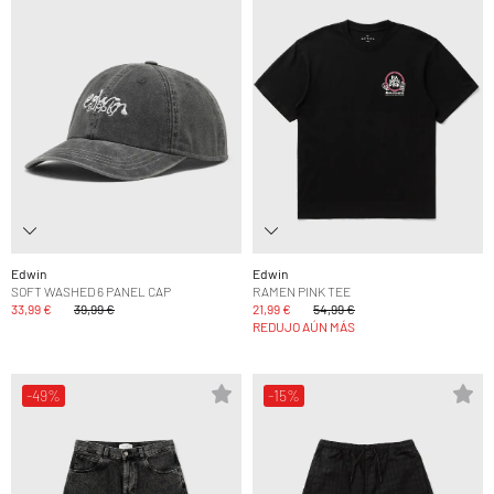
Edwin
Edwin
SOFT WASHED 6 PANEL CAP
RAMEN PINK TEE
33,99 €
39,99 €
21,99 €
54,99 €
REDUJO AÚN MÁS
-49%
-15%