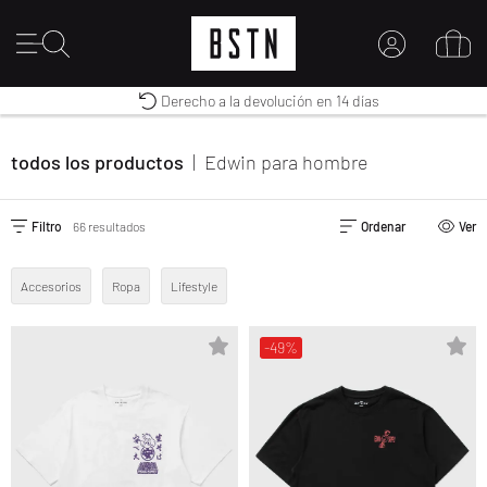
Envío gratuito a España desde € 100
Premium Sportswear
Derecho a la devolución en 14 días
MI CUENTA
INICIE SESIÓN AQUÍ
todos los productos
|
Edwin
para hombre
¿Nuevo en BSTN?
CREAR UNA CUEN
Filtro
66 resultados
Ordenar
Ver
Accesorios
Ropa
Lifestyle
-49%