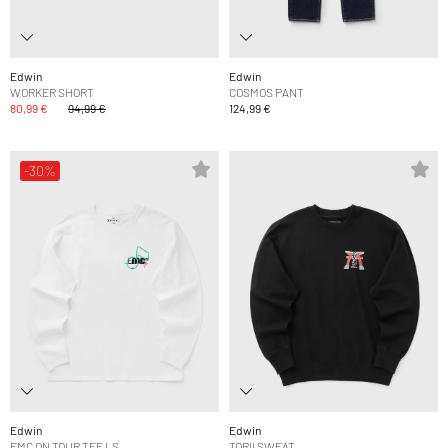
Edwin
Edwin
WORKER SHORT
COSMOS PANT
80,99 €
94,99 €
124,99 €
-30%
Edwin
Edwin
EMC ON TOUR TEE LS
TORII SWEAT