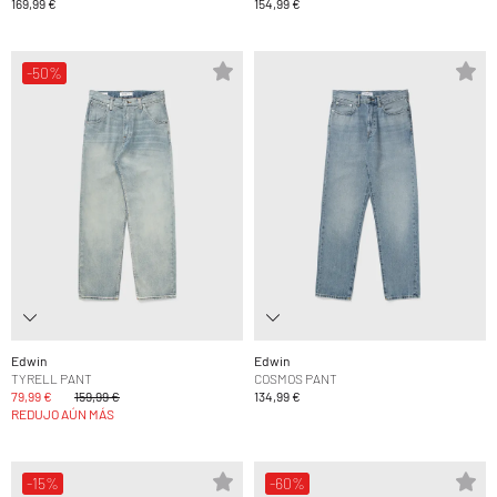
169,99 €
154,99 €
-50%
Edwin
Edwin
TYRELL PANT
COSMOS PANT
79,99 €
159,99 €
134,99 €
REDUJO AÚN MÁS
-15%
-60%