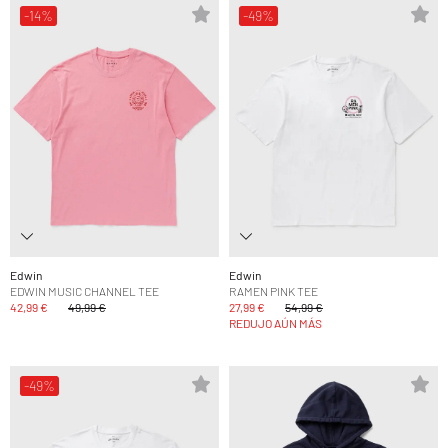
-14%
-49%
Edwin
Edwin
EDWIN MUSIC CHANNEL TEE
RAMEN PINK TEE
42,99 €
49,99 €
27,99 €
54,99 €
REDUJO AÚN MÁS
-49%