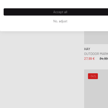
Accept all
No, adjust
HAY
OUTDOOR MARKE
27,99 €
34,99
-14%