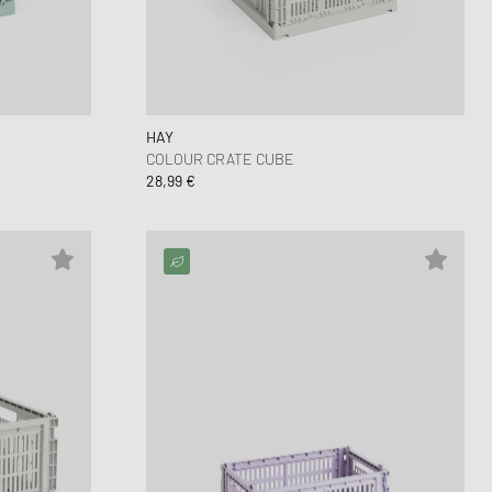
Air Force 1
FITS
 Play
oud Series
mon XT6
6
HAY
COLOUR CRATE CUBE
28,99 €