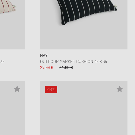
HAY
35
OUTDOOR MARKET CUSHION 45 X 35
27,99 €
34,99 €
-16%