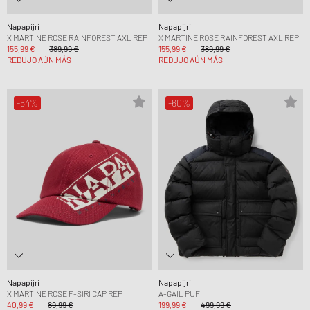
Napapijri
Napapijri
X MARTINE ROSE RAINFOREST AXL REP
X MARTINE ROSE RAINFOREST AXL REP
155,99 €
389,99 €
155,99 €
389,99 €
REDUJO AÚN MÁS
REDUJO AÚN MÁS
-54%
-60%
Napapijri
Napapijri
X MARTINE ROSE F-SIRI CAP REP
A-GAIL PUF
40,99 €
89,99 €
199,99 €
499,99 €