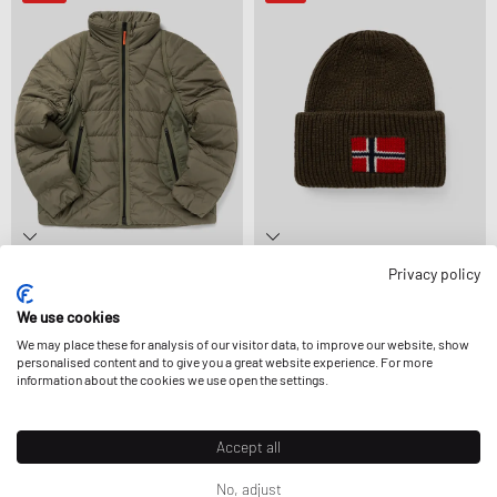
Privacy policy
Napapijri
Napapijri
A-BIEZ MODULAR PUF
F-EVEI
We use cookies
139,99 €
349,99 €
47,99 €
55,99 €
REDUJO AÚN MÁS
REDUJO AÚN MÁS
We may place these for analysis of our visitor data, to improve our website, show
personalised content and to give you a great website experience. For more
information about the cookies we use open the settings.
-40%
-50%
Accept all
No, adjust