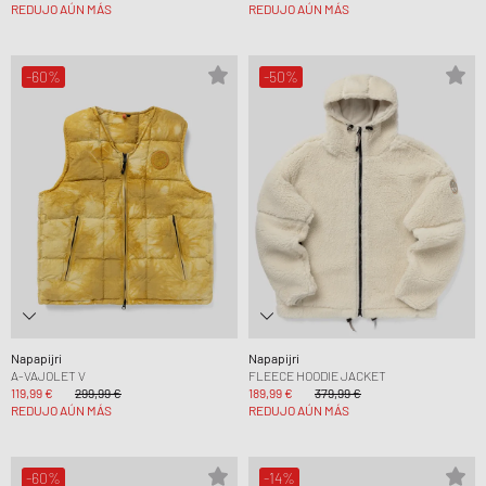
REDUJO AÚN MÁS
REDUJO AÚN MÁS
-60%
-50%
Napapijri
Napapijri
A-VAJOLET V
FLEECE HOODIE JACKET
119,99 €
299,99 €
189,99 €
379,99 €
REDUJO AÚN MÁS
REDUJO AÚN MÁS
-60%
-14%