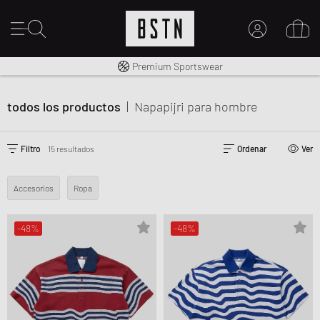
Envío gratuito a España desde € 100
Premium Sportswear
MI CUENTA
INICIE SESIÓN AQUÍ
todos los productos
|
Napapijri
para hombre
¿Nuevo en BSTN?
CREAR UNA CUEN
Filtro
15 resultados
Ordenar
Ver
Accesorios
Ropa
-48%
-48%