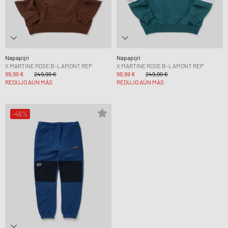
Napapijri
Napapijri
X MARTINE ROSE B-LAMONT REP
X MARTINE ROSE B-LAMONT REP
99,99 €
249,99 €
99,99 €
249,99 €
REDUJO AÚN MÁS
REDUJO AÚN MÁS
-46%