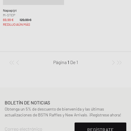
Napapijri
M-STEP
69,99 €
129,99 €
REDUJO AÚN MÁS
Página
1
De
1
BOLETÍN DE NOTICIAS
Obtenga un 5% de descuento de bienvenida y las últimas
actualizaciones de BSTN Raffles y New Arrivals. ¡Regístrese ahora!
Correo electrónico
REGÍSTRATE