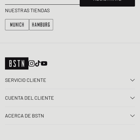
NUESTRAS TIENDAS
SERVICIO CLIENTE
Contacta con nosotros
CUENTA DEL CLIENTE
Preguntas frecuentes
Entrar
Entrega
ACERCA DE BSTN
Registro
Pago
Carrera
Mis pedidos
Devoluciones
Nuestras tiendas
Lista de deseos
Términos del sorteo