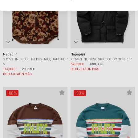
Napapijri
Napapijri
X MARTINE ROSE T-EMIN JACQUARD REP
X MARTINE ROSE SKIDOO COMMON REP
V
349,99 €
699,99 €
173,99 €
289,99 €
REDUJO AÚN MÁS
REDUJO AÚN MÁS
-60%
-60%