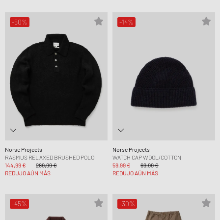
-50%
-14%
Norse Projects
Norse Projects
RASMUS RELAXED BRUSHED POLO
WATCH CAP WOOL/COTTON
144,99 €
289,99 €
59,99 €
69,99 €
REDUJO AÚN MÁS
REDUJO AÚN MÁS
-45%
-30%