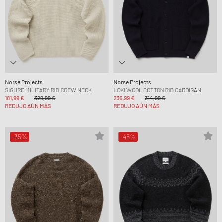
Norse Projects
Norse Projects
SIGURD MILITARY RIB CREW NECK
LOKI WOOL COTTON RIB CARDIGAN
181,99 €
329,99 €
236,99 €
314,99 €
REDUJO AÚN MÁS
REDUJO AÚN MÁS
-35%
-45%