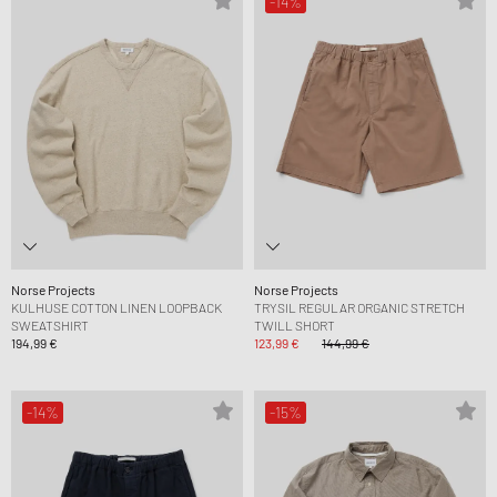
-14%
Norse Projects
Norse Projects
KULHUSE COTTON LINEN LOOPBACK
TRYSIL REGULAR ORGANIC STRETCH
SWEATSHIRT
TWILL SHORT
194,99 €
123,99 €
144,99 €
-14%
-15%