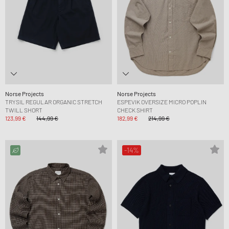
Norse Projects
Norse Projects
TRYSIL REGULAR ORGANIC STRETCH
ESPEVIK OVERSIZE MICRO POPLIN
TWILL SHORT
CHECK SHIRT
123,99 €
144,99 €
182,99 €
214,99 €
-14%