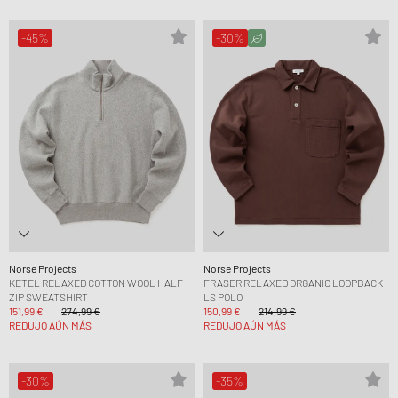
-45%
-30%
Norse Projects
Norse Projects
KETEL RELAXED COTTON WOOL HALF
FRASER RELAXED ORGANIC LOOPBACK
ZIP SWEATSHIRT
LS POLO
151,99 €
274,99 €
150,99 €
214,99 €
REDUJO AÚN MÁS
REDUJO AÚN MÁS
-30%
-35%