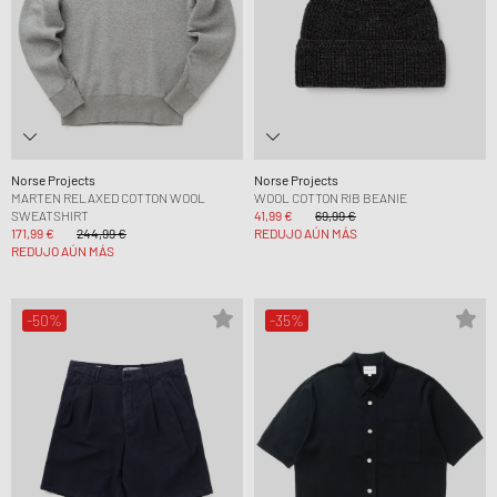
Norse Projects
Norse Projects
MARTEN RELAXED COTTON WOOL
WOOL COTTON RIB BEANIE
SWEATSHIRT
41,99 €
69,99 €
171,99 €
244,99 €
REDUJO AÚN MÁS
REDUJO AÚN MÁS
-50%
-35%