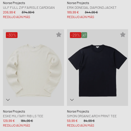
Norse Projects
Norse Projects
ULF FULL ZIP FAIRISLE CARDIGAN
ERIK DONEGAL DIAMOND JACKET
206,99 €
374,99 €
189,99 €
344,99 €
REDUJO AÚN MÁS
REDUJO AÚN MÁS
-30%
-29%
Norse Projects
Norse Projects
ESKE MILITARY RIB LS TEE
SIMON ORGANIC ARCH PRINT TEE
129,99 €
184,99 €
59,99 €
84,99 €
REDUJO AÚN MÁS
REDUJO AÚN MÁS