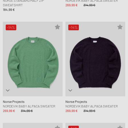
NORSE STANDARD HALF ZIP
NORDEVIK BABY ALPACA SWEATER
SWEATSHIRT
269,99 €
314,99 €
184,99 €
-14%
-14%
Norse Projects
Norse Projects
NORDEVIK BABY ALPACA SWEATER
NORDEVIK BABY ALPACA SWEATER
269,99 €
314,99 €
269,99 €
314,99 €