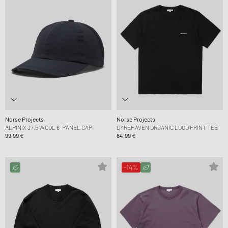
Norse Projects
Norse Projects
ALPINIX 37,5 WOOL 6-PANEL CAP
DYREHAVEN ORGANIC LOGO PRINT TEE
99,99 €
84,99 €
-14%