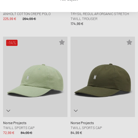
Norse Projects
Norse Projects
ANHOLT COTTON CREPE POLO
TRYSIL REGULAR ORGANIC STRETCH
225,99 €
264,99 €
TWILL TROUSER
174,99 €
-14%
Norse Projects
Norse Projects
TWILL SPORTS CAP
TWILL SPORTS CAP
72,99 €
84,99 €
84,99 €