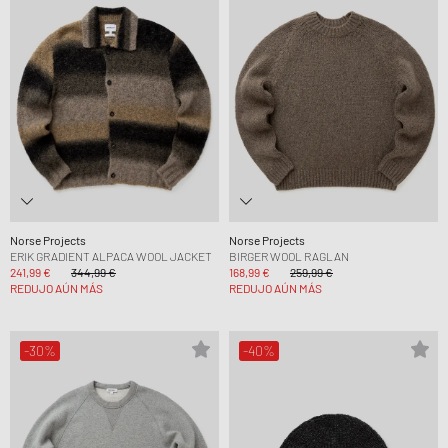
Norse Projects
Norse Projects
ERIK GRADIENT ALPACA WOOL JACKET
BIRGER WOOL RAGLAN
241,99 €
344,99 €
168,99 €
259,99 €
REDUJO AÚN MÁS
REDUJO AÚN MÁS
-30%
-40%