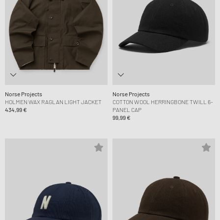
Norse Projects
Norse Projects
HOLMEN WAX RAGLAN LIGHT JACKET
COTTON WOOL HERRINGBONE TWILL 6-
434,99 €
PANEL CAP
99,99 €