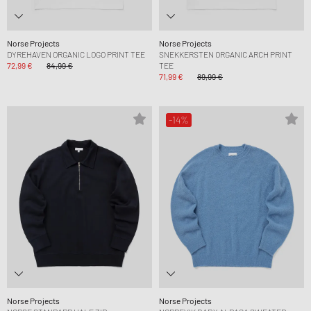
Norse Projects
Norse Projects
DYREHAVEN ORGANIC LOGO PRINT TEE
SNEKKERSTEN ORGANIC ARCH PRINT
72,99 €
84,99 €
TEE
71,99 €
89,99 €
-14%
Norse Projects
Norse Projects