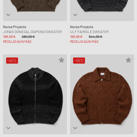
Norse Projects
Norse Projects
JONAS DONEGAL DIAMOND SWEATER
ULF FAIRISLE SWEATER
188,99 €
289,99 €
189,99 €
344,99 €
REDUJO AÚN MÁS
REDUJO AÚN MÁS
-45%
-45%