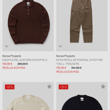
Norse Projects
Norse Projects
RASMUS RELAXED BRUSHED POLO
EZRA REGULAR MINERAL DYED FINE
159,99 €
289,99 €
TWILL TROUSERS
REDUJO AÚN MÁS
136,99 €
194,99 €
REDUJO AÚN MÁS
-45%
-25%