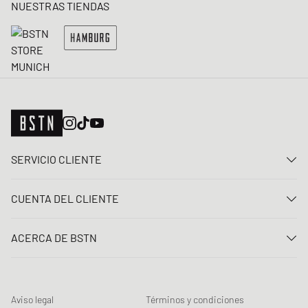
NUESTRAS TIENDAS
SERVICIO CLIENTE
Contacta con nosotros
CUENTA DEL CLIENTE
Preguntas frecuentes
Entrar
Entrega
ACERCA DE BSTN
Registro
Pago
Carrera
Mis pedidos
Devoluciones
Nuestras tiendas
Lista de deseos
Términos del sorteo
Aviso legal
Términos y condiciones
Chronicles
Registro para el boletín de noticias