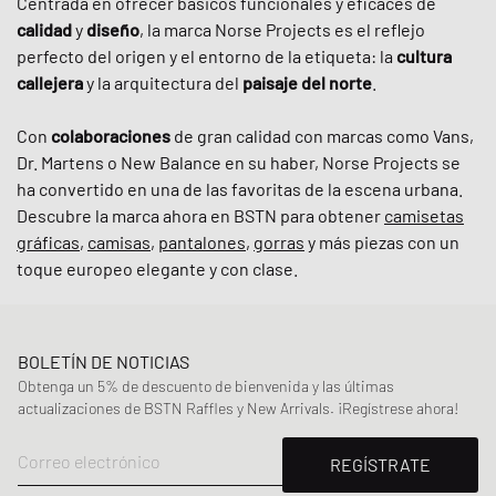
Centrada en ofrecer básicos funcionales y eficaces de
calidad
y
diseño
, la marca Norse Projects es el reflejo
perfecto del origen y el entorno de la etiqueta: la
cultura
callejera
y la arquitectura del
paisaje del norte
.
Con
colaboraciones
de gran calidad con marcas como Vans,
Dr. Martens o New Balance en su haber, Norse Projects se
ha convertido en una de las favoritas de la escena urbana.
Descubre la marca ahora en BSTN para obtener
camisetas
gráficas
,
camisas
,
pantalones
,
gorras
y más piezas con un
toque europeo elegante y con clase.
BOLETÍN DE NOTICIAS
Obtenga un 5% de descuento de bienvenida y las últimas
actualizaciones de BSTN Raffles y New Arrivals. ¡Regístrese ahora!
Correo electrónico
REGÍSTRATE