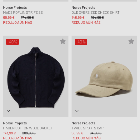
Norse Projects
Norse Projects
MADS POPLIN STRIPE SS
OLE OVERSIZED CHECK SHIRT
69,99 €
174,99 €
146,99 €
194,99 €
REDUJO AÚN MÁS
REDUJO AÚN MÁS
-40%
-40%
Norse Projects
Norse Projects
HAGEN COTTON WOOL JACKET
TWILL SPORTS CAP
173,99 €
289,99 €
50,99 €
84,99 €
REDUJO AÚN MÁS
REDUJO AÚN MÁS