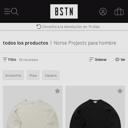
Envío gratuito a España desde € 100
Premium Sportswear
Derecho a la devolución en 14 días
MI CUENTA
INICIE SESIÓN AQUÍ
todos los productos
|
Norse Projects
para hombre
¿Nuevo en BSTN?
CREAR UNA CUEN
Filtro
66 resultados
Ordenar
Ver
Accesorios
Ropa
Zapatos