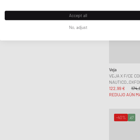
Accept all
No, adjust
Veja
VEJA X F/CE C
NAUTICO_OXFO
122,99 €
174,
REDUJO AÚN M
-40%