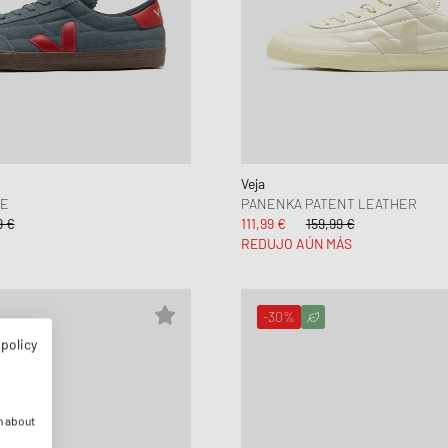
Veja
DE
PANENKA PATENT LEATHER
9 €
111,99 €
159,99 €
REDUJO AÚN MÁS
-30%
 policy
n about