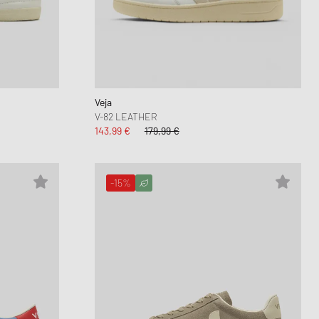
Veja
V-82 LEATHER
143,99 €
179,99 €
-15%