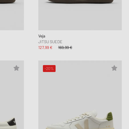
Air Force 1
 Play
oud Series
mon XT6
6
Veja
JITSU SUEDE
127,99 €
169,99 €
-20%