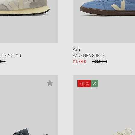
Veja
LITE NOLYN
PANENKA SUEDE
9 €
111,99 €
139,99 €
-30%