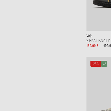
Veja
X MAGLIANO L
169,99 €
199,
-25%