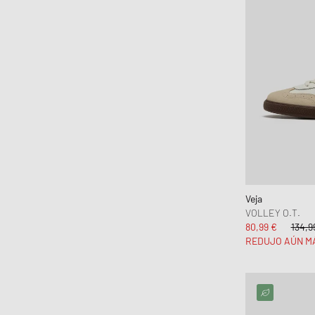
Veja
VOLLEY O.T.
80,99 €
134,9
REDUJO AÚN M