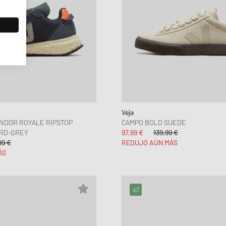
Veja
ONDOR ROYALE RIPSTOP
CAMPO BOLD SUEDE
RD-GREY
97,99 €
139,99 €
99 €
REDUJO AÚN MÁS
ÁS