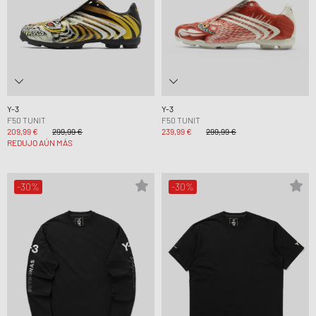
Y-3
Y-3
F50 TUNIT
F50 TUNIT
209,99 €
299,99 €
239,99 €
299,99 €
REDUJO AÚN MÁS
-30%
-30%