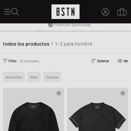
Envío gratuito a España desde € 100
Premium Sportswear
Derecho a la devolución en 14 días
MI CUENTA
INICIE SESIÓN AQUÍ
todos los productos
|
Y-3
para hombre
¿Nuevo en BSTN?
CREAR UNA CUEN
Filtro
52 resultados
Ordenar
Ver
Accesorios
Ropa
Zapatos