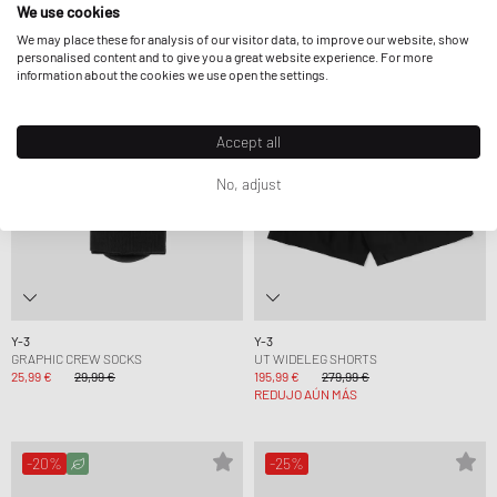
We use cookies
We may place these for analysis of our visitor data, to improve our website, show
-13%
-30%
personalised content and to give you a great website experience. For more
information about the cookies we use open the settings.
Accept all
No, adjust
Y-3
Y-3
GRAPHIC CREW SOCKS
UT WIDELEG SHORTS
25,99 €
29,99 €
195,99 €
279,99 €
REDUJO AÚN MÁS
-20%
-25%