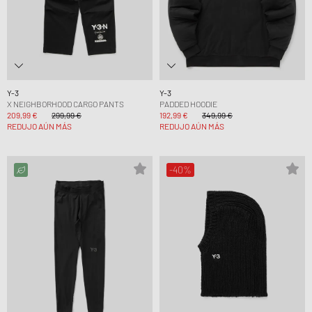
Y-3
Y-3
X NEIGHBORHOOD CARGO PANTS
PADDED HOODIE
209,99 €
299,99 €
192,99 €
349,99 €
REDUJO AÚN MÁS
REDUJO AÚN MÁS
-40%