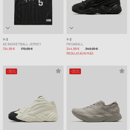
Y-3
Y-3
AE BASKETBALL JERSEY
MEGABALL
134,99 €
179,99 €
244,99 €
349,99 €
REDUJO AÚN MÁS
-35%
-30%