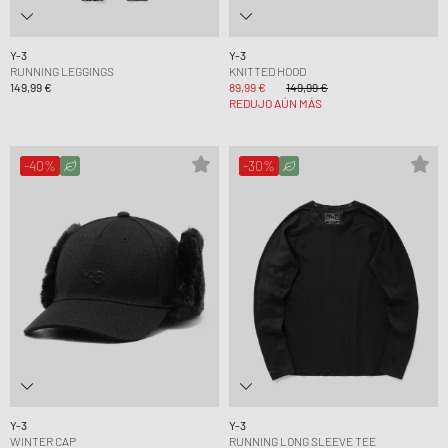
Y-3
Y-3
RUNNING LEGGINGS
KNITTED HOOD
149,99 €
89,99 €
149,99 €
REDUJO AÚN MÁS
-40%
-30%
Y-3
Y-3
WINTER CAP
RUNNING LONG SLEEVE TEE