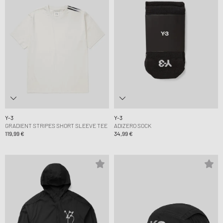
Y-3
Y-3
GRADIENT STRIPES SHORT SLEEVE TEE
ADIZERO SOCK
119,99 €
34,99 €