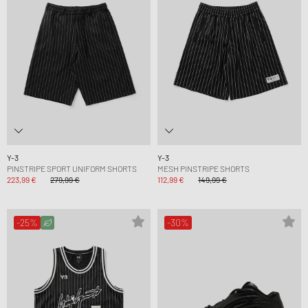
Y-3
Y-3
PINSTRIPE SPORT UNIFORM SHORTS
MESH PINSTRIPE SHORTS
223,99 €
279,99 €
112,99 €
149,99 €
-25%
-30%