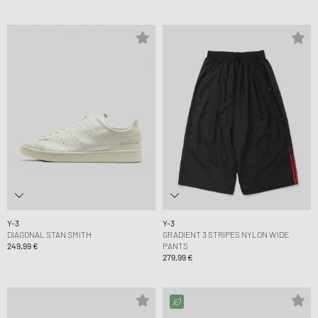
Y-3
Y-3
DIAGONAL STAN SMITH
GRADIENT 3 STRIPES NYLON WIDE
249,99 €
PANTS
279,99 €