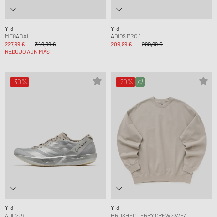
Y-3
Y-3
MEGABALL
ADIOS PRO 4
227,99 €
349,99 €
209,99 €
299,99 €
REDUJO AÚN MÁS
-30%
-20%
Y-3
Y-3
ADIOS 9
BRUSHED TERRY CREW SWEAT