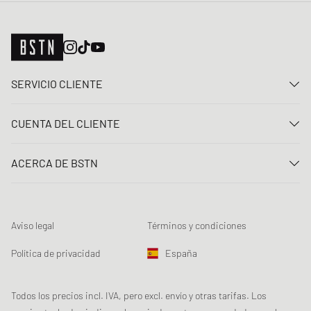
SERVICIO CLIENTE
Contacta con nosotros
CUENTA DEL CLIENTE
Preguntas frecuentes
Entrar
Entrega
ACERCA DE BSTN
Registro
Pago
Carrera
Mis pedidos
Devoluciones
Nuestras tiendas
Lista de deseos
Términos del sorteo
Aviso legal
Términos y condiciones
Chronicles
Registro para el boletín de noticias
Loyalty Program
Sustainability
Política de privacidad
España
Rastreo de los datos
Seguridad del producto
Affiliates
Descuento estudiante: Studentbeans
Todos los precios incl. IVA, pero excl. envío y otras tarifas. Los