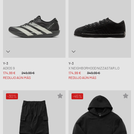
Y-3
Y-3
ADIOS 9
X NEIGHBORHOOD NIZZASTAR LO
174,99 €
249,99 €
174,99 €
349,99 €
REDUJO AÚN MÁS
REDUJO AÚN MÁS
-30%
-45%