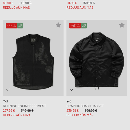
89,99 €
149,99 €
111,99 €
159,99 €
REDUJO AÚN MÁS
REDUJO AÚN MÁS
-35%
-40%
Y-3
Y-3
RUNNING ENGINEERED VEST
GRAPHIC COACH JACKET
227,99 €
349,99 €
239,99 €
399,99 €
REDUJO AÚN MÁS
REDUJO AÚN MÁS