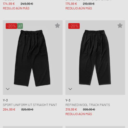
174,99 €
249,99 €
175,99 €
219,99 €
REDUJO AÚN MÁS
REDUJO AÚN MÁS
-20%
-20%
Y-3
Y-3
SPORT UNIFORM UT STRAIGHT PANT
REFINED WOOL TRACK PANTS
264,99 €
329,99 €
319,99 €
399,99 €
REDUJO AÚN MÁS