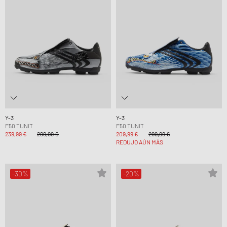
Y-3
Y-3
F50 TUNIT
F50 TUNIT
239,99 €
299,99 €
209,99 €
299,99 €
REDUJO AÚN MÁS
-30%
-20%