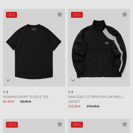
-15%
-20%
Y-3
Y-3
RUNNING SHORT SLEEVE TEE
RAW EDGE 3 STRIPES NYLON SHELL
84,99 €
99,99 €
JACKET
223,99 €
279,99 €
-20%
-30%