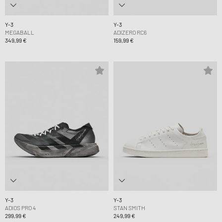
Y-3
Y-3
MEGABALL
ADIZERO RC6
349,99 €
159,99 €
Y-3
Y-3
ADIOS PRO 4
STAN SMITH
299,99 €
249,99 €