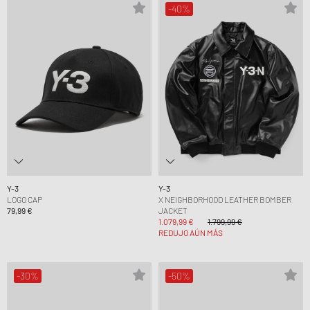
-40%
Y-3
Y-3
LOGO CAP
X NEIGHBORHOOD LEATHER BOMBER
79,99 €
JACKET
1.079,99 €
1.799,99 €
REDUJO AÚN MÁS
-30%
-50%