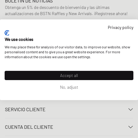
BOLETÍN DE NOTICIAS
Obtenga un 5% de descuento de bienvenida y las últimas
actualizaciones de BSTN Raffles y New Arrivals. ¡Regístrese ahora!
Privacy policy
Correo electrónico
REGÍSTRATE
We use cookies
NUESTRAS TIENDAS
We may place these for analysis of our visitor data, to improve our website, show
personalised content and to give you a great website experience. For more
information about the cookies we use open the settings.
Accept all
No, adjust
SERVICIO CLIENTE
Contacta con nosotros
CUENTA DEL CLIENTE
Preguntas frecuentes