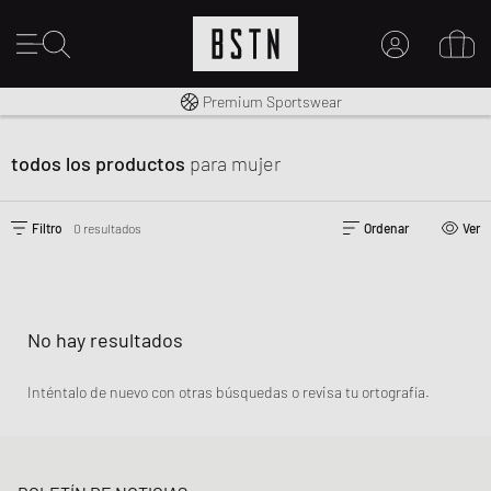
Envío gratuito a España desde € 100
Premium Sportswear
MI CUENTA
INICIE SESIÓN AQUÍ
todos los productos
para mujer
¿Nuevo en BSTN?
CREAR UNA CUEN
Filtro
0 resultados
Ordenar
Ver
No hay resultados
Inténtalo de nuevo con otras búsquedas o revisa tu ortografía.