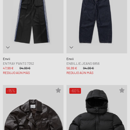
Envii
Envii
ENTRAY PANTS 7352
ENBILLIE JEANS 6856
47,99 €
94,99 €
56,99 €
94,99 €
REDUJO AÚN MÁS
REDUJO AÚN MÁS
-15%
-60%