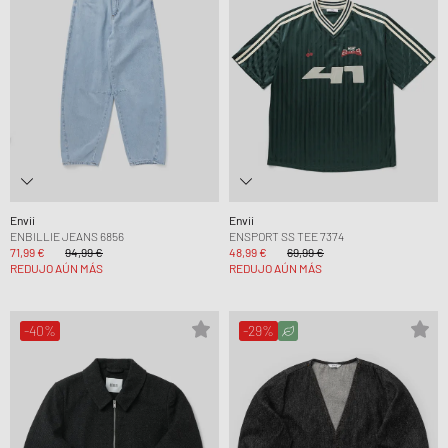
Envii
Envii
ENBILLIE JEANS 6856
ENSPORT SS TEE 7374
71,99 €
94,99 €
48,99 €
69,99 €
REDUJO AÚN MÁS
REDUJO AÚN MÁS
-40%
-29%