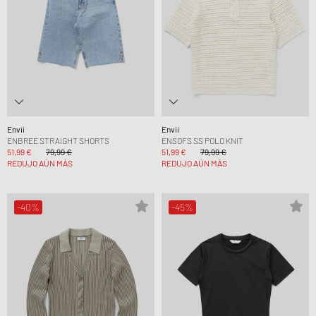
Envii
Envii
ENBREE STRAIGHT SHORTS
ENSOFS SS POLO KNIT
51,99 €
79,99 €
51,99 €
79,99 €
REDUJO AÚN MÁS
REDUJO AÚN MÁS
-40%
-45%