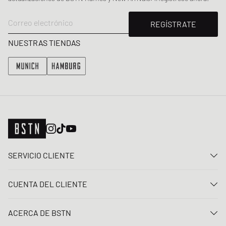
Correo electrónico
REGÍSTRATE
NUESTRAS TIENDAS
SERVICIO CLIENTE
Contacta con nosotros
CUENTA DEL CLIENTE
Preguntas frecuentes
Entrar
Entrega
ACERCA DE BSTN
Registro
Pago