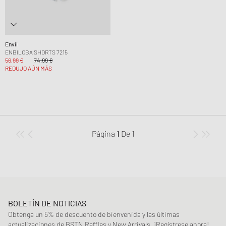
Envii
ENBILOBA SHORTS 7215
56,99 €
74,99 €
REDUJO AÚN MÁS
Página
1
De
1
BOLETÍN DE NOTICIAS
Obtenga un 5% de descuento de bienvenida y las últimas
actualizaciones de BSTN Raffles y New Arrivals. ¡Regístrese ahora!