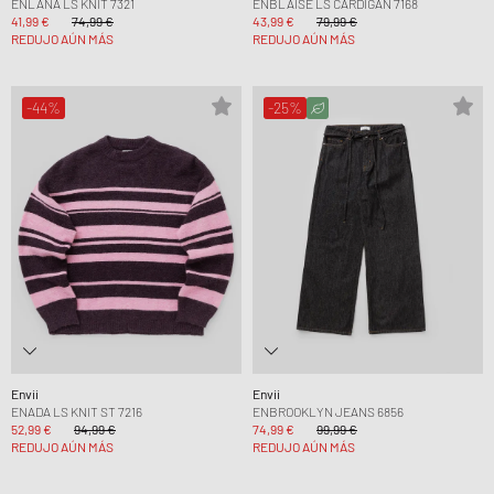
ENLANA LS KNIT 7321
ENBLAISE LS CARDIGAN 7168
41,99 €
74,99 €
43,99 €
79,99 €
REDUJO AÚN MÁS
REDUJO AÚN MÁS
-44%
-25%
Envii
Envii
ENADA LS KNIT ST 7216
ENBROOKLYN JEANS 6856
52,99 €
94,99 €
74,99 €
99,99 €
REDUJO AÚN MÁS
REDUJO AÚN MÁS