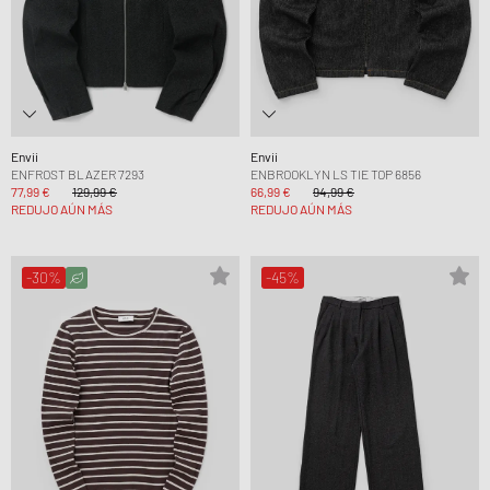
Envii
Envii
ENFROST BLAZER 7293
ENBROOKLYN LS TIE TOP 6856
77,99 €
129,99 €
66,99 €
94,99 €
REDUJO AÚN MÁS
REDUJO AÚN MÁS
-30%
-45%