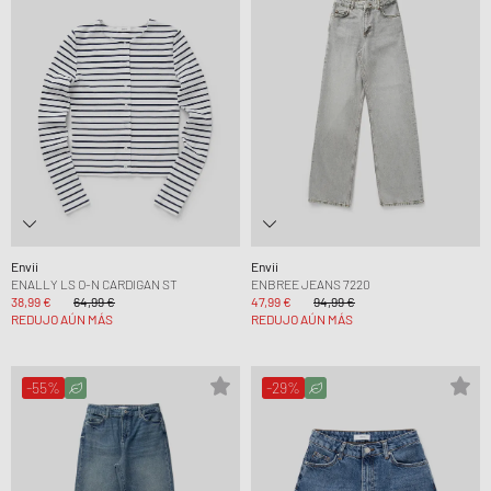
Envii
Envii
ENALLY LS O-N CARDIGAN ST
ENBREE JEANS 7220
38,99 €
64,99 €
47,99 €
94,99 €
REDUJO AÚN MÁS
REDUJO AÚN MÁS
-55%
-29%