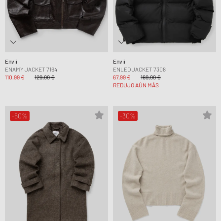
Envii
Envii
ENAMY JACKET 7164
ENLEO JACKET 7308
110,99 €
129,99 €
67,99 €
169,99 €
REDUJO AÚN MÁS
-50%
-30%