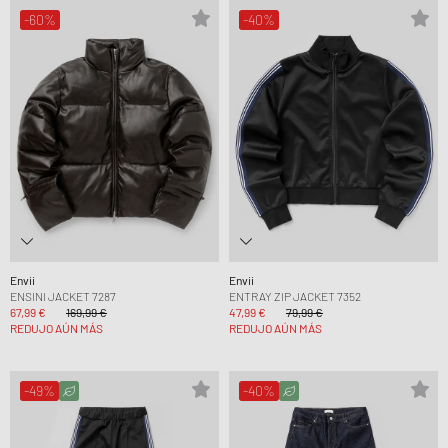
-60%
-40%
Envii
Envii
ENSINI JACKET 7287
ENTRAY ZIP JACKET 7352
67,99 €
169,99 €
47,99 €
79,99 €
REDUJO AÚN MÁS
REDUJO AÚN MÁS
-49%
-40%