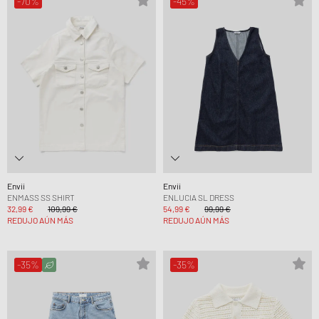
-70%
-45%
Envii
Envii
ENMASS SS SHIRT
ENLUCIA SL DRESS
32,99 €
109,99 €
54,99 €
99,99 €
REDUJO AÚN MÁS
REDUJO AÚN MÁS
-35%
-35%