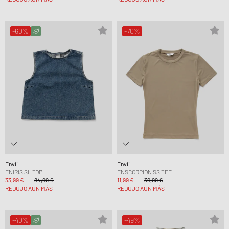
-60%
-70%
Envii
Envii
ENIRIS SL TOP
ENSCORPION SS TEE
33,99 €
84,99 €
11,99 €
39,99 €
REDUJO AÚN MÁS
REDUJO AÚN MÁS
-40%
-49%