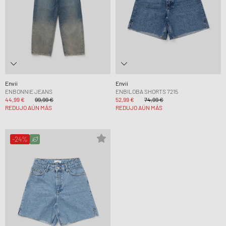
Envii
Envii
ENBONNIE JEANS
ENBILOBA SHORTS 7215
44,99 €
99,99 €
52,99 €
74,99 €
REDUJO AÚN MÁS
REDUJO AÚN MÁS
-24%