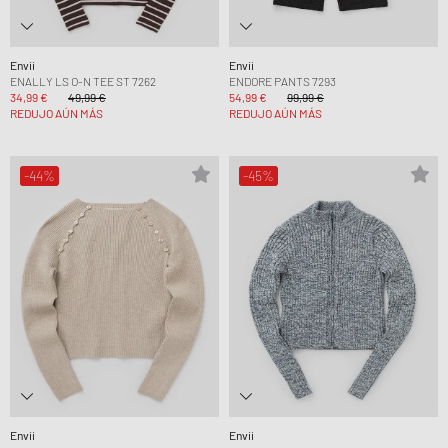
Envii
Envii
ENALLY LS O-N TEE ST 7262
ENDORE PANTS 7293
34,99 €
49,99 €
54,99 €
99,99 €
REDUJO AÚN MÁS
REDUJO AÚN MÁS
-44%
-45%
Envii
Envii