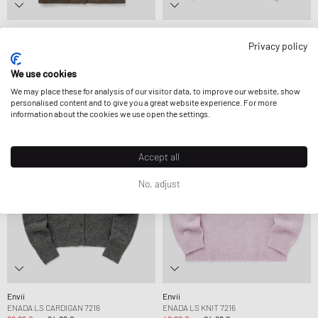
Envii
Envii
ENSENECA WOOL MIDI JACKET 7276
ENHOLLIE LS KNIT 7230
Privacy policy
99,99 €
199,99 €
76,99 €
109,99 €
REDUJO AÚN MÁS
REDUJO AÚN MÁS
We use cookies
We may place these for analysis of our visitor data, to improve our website, show
personalised content and to give you a great website experience. For more
-19%
-45%
information about the cookies we use open the settings.
Accept all
No, adjust
Envii
Envii
ENADA LS CARDIGAN 7216
ENADA LS KNIT 7216