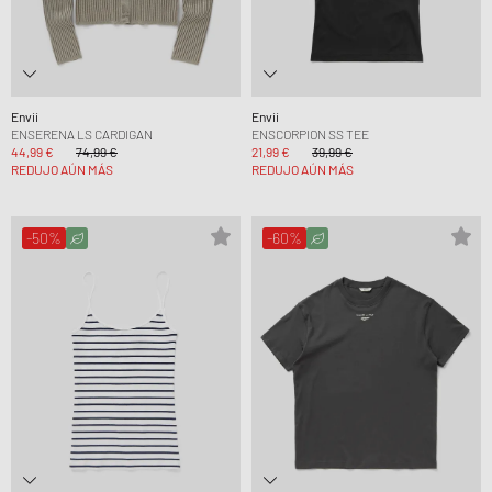
Envii
Envii
ENSERENA LS CARDIGAN
ENSCORPION SS TEE
44,99 €
74,99 €
21,99 €
39,99 €
REDUJO AÚN MÁS
REDUJO AÚN MÁS
-50%
-60%