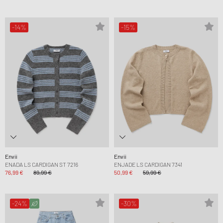
-14%
-15%
Envii
Envii
ENADA LS CARDIGAN ST 7216
ENJADE LS CARDIGAN 7341
76,99 €
89,99 €
50,99 €
59,99 €
-24%
-30%