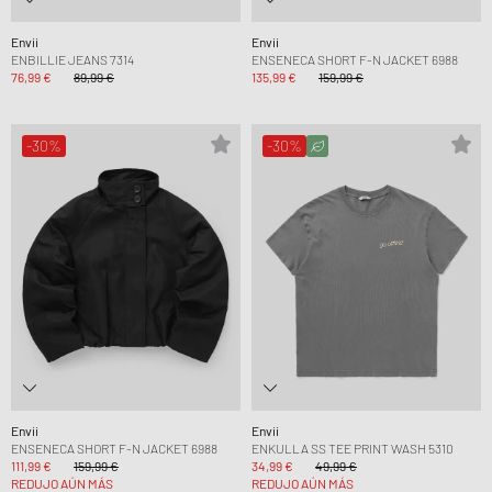
Envii
Envii
ENBILLIE JEANS 7314
ENSENECA SHORT F-N JACKET 6988
76,99 €
89,99 €
135,99 €
159,99 €
-30%
-30%
Envii
Envii
ENSENECA SHORT F-N JACKET 6988
ENKULLA SS TEE PRINT WASH 5310
111,99 €
159,99 €
34,99 €
49,99 €
REDUJO AÚN MÁS
REDUJO AÚN MÁS