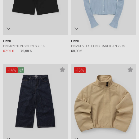
Envii
Envii
ENKRYPTON SHORTS 7092
ENVOLVI LS LONG CARDIGAN 7275
67,99 €
79,99 €
69,99 €
-14%
-15%