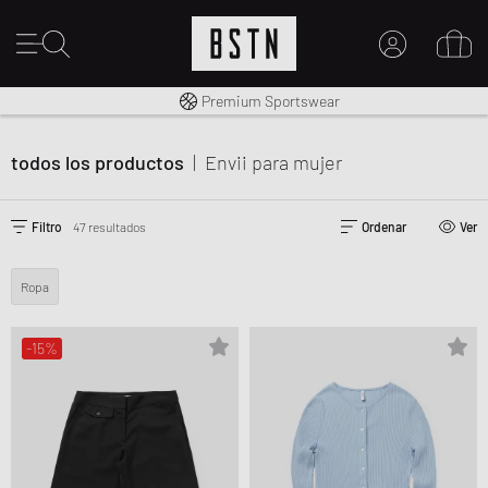
Envío gratuito a España desde € 100
Premium Sportswear
Derecho a la devolución en 14 días
MI CUENTA
INICIE SESIÓN AQUÍ
todos los productos
|
Envii
para mujer
¿Nuevo en BSTN?
CREAR UNA CUEN
Filtro
47 resultados
Ordenar
Ver
Ropa
-15%