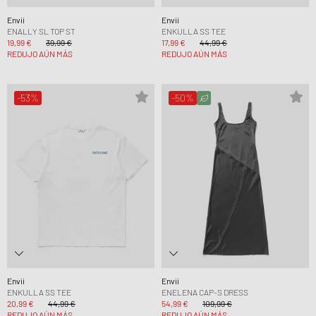
Envii
Envii
ENALLY SL TOP ST
ENKULLA SS TEE
19,99 €
39,99 €
17,99 €
44,99 €
REDUJO AÚN MÁS
REDUJO AÚN MÁS
-53%
-50%
Envii
Envii
ENKULLA SS TEE
ENELENA CAP-S DRESS
20,99 €
44,99 €
54,99 €
109,99 €
REDUJO AÚN MÁS
REDUJO AÚN MÁS