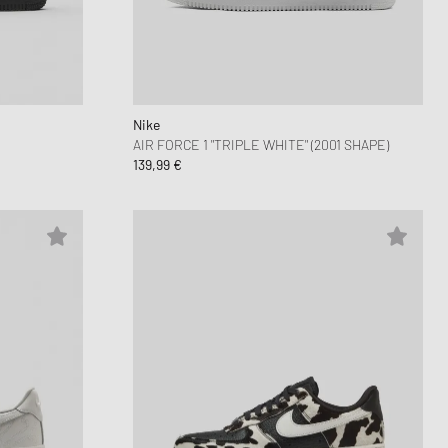
Dunk
kwear Styles
PARFUM
alance 530
nning Cloud Series
Nike
AIR FORCE 1 "TRIPLE WHITE" (2001 SHAPE)
139,99 €