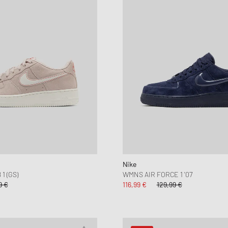
Nike
1 (GS)
WMNS AIR FORCE 1 '07
9 €
116,99 €
129,99 €