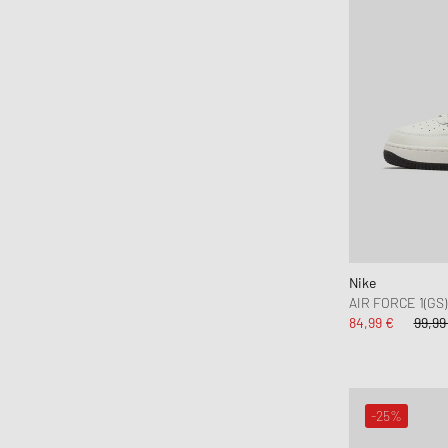
Nike
AIR FORCE 1(GS)
84,99 €
99,99
-25%