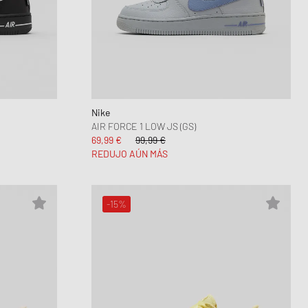
Nike
AIR FORCE 1 LOW JS (GS)
69,99 €
99,99 €
REDUJO AÚN MÁS
-15%