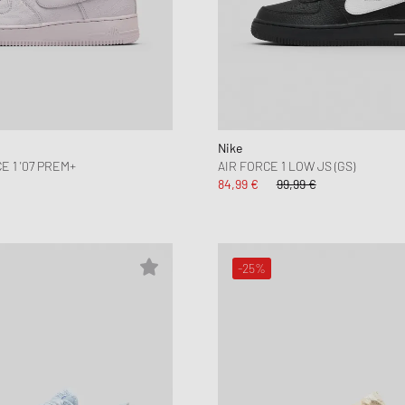
Nike
 1 '07 PREM+
AIR FORCE 1 LOW JS (GS)
84,99 €
99,99 €
-25%