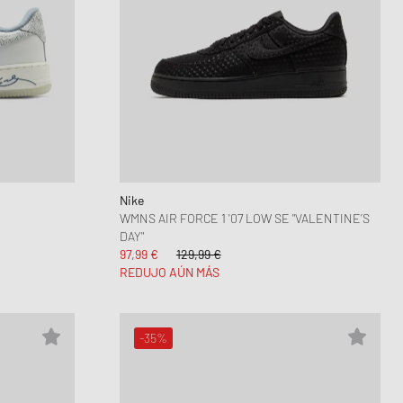
Nike
WMNS AIR FORCE 1 '07 LOW SE "VALENTINE’S
DAY"
97,99 €
129,99 €
REDUJO AÚN MÁS
-35%