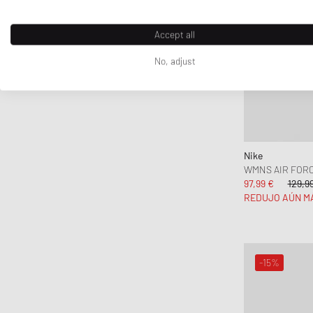
Accept all
No, adjust
Nike
WMNS AIR FORCE
97,99 €
129,9
REDUJO AÚN M
-15%