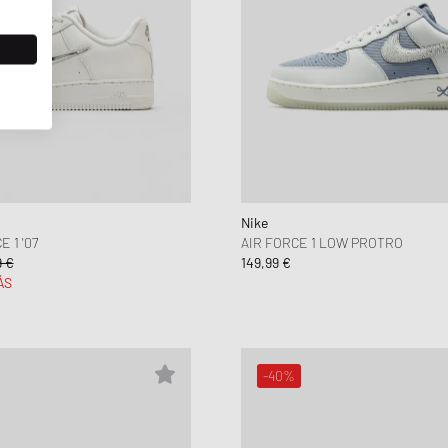
Nike
 1 '07
AIR FORCE 1 LOW PROTRO
9 €
149,99 €
ÁS
-40%