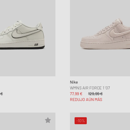
Nike
WMNS AIR FORCE 1 '07
 €
77,99 €
129,99 €
REDUJO AÚN MÁS
-10%