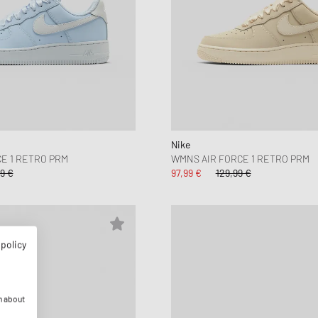
Nike
E 1 RETRO PRM
WMNS AIR FORCE 1 RETRO PRM
9 €
97,99 €
129,99 €
 policy
n about