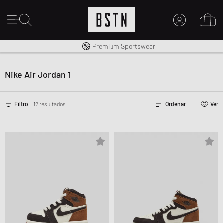
Envío gratuito a España desde € 100
Premium Sportswear
MI CUENTA
INICIE SESIÓN AQUÍ
Nike Air Jordan 1
¿Nuevo en BSTN?
CREAR UNA CUEN
Filtro
12 resultados
Ordenar
Ver