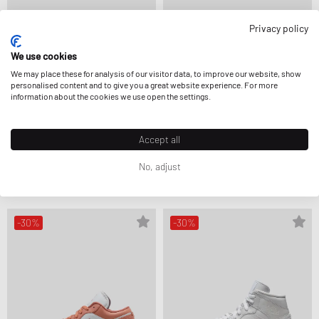
Privacy policy
We use cookies
We may place these for analysis of our visitor data, to improve our website, show
personalised content and to give you a great website experience. For more
information about the cookies we use open the settings.
Accept all
Jordan
Jordan
JORDAN 1 RETRO LOW OG (PS)
WMNS AIR JORDAN 1 MM LOW V3
No, adjust
63,99 €
79,99 €
94,99 €
134,99 €
REDUJO AÚN MÁS
-30%
-30%