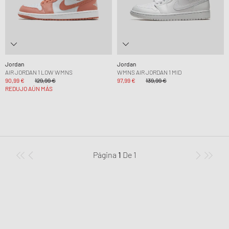
Jordan
Jordan
AIR JORDAN 1 LOW WMNS
WMNS AIR JORDAN 1 MID
90,99 €
129,99 €
97,99 €
139,99 €
REDUJO AÚN MÁS
Página
1
De
1