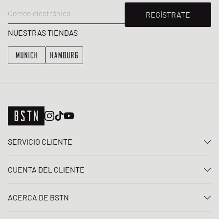
Correo electrónico
REGÍSTRATE
NUESTRAS TIENDAS
SERVICIO CLIENTE
Contacta con nosotros
CUENTA DEL CLIENTE
Preguntas frecuentes
Entrar
Entrega
ACERCA DE BSTN
Registro
Pago
Carrera
Mis pedidos
Devoluciones