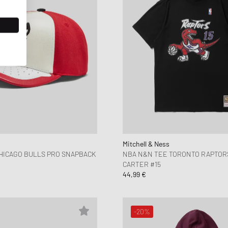
Mitchell & Ness
HICAGO BULLS PRO SNAPBACK
NBA N&N TEE TORONTO RAPTOR
CARTER #15
44,99 €
-20%