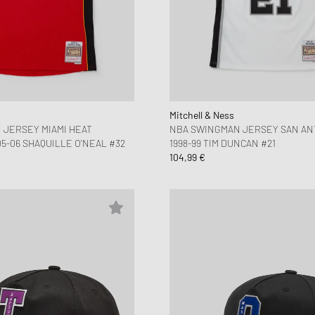
Mitchell & Ness
 JERSEY MIAMI HEAT
NBA SWINGMAN JERSEY SAN AN
5-06 SHAQUILLE O'NEAL #32
1998-99 TIM DUNCAN #21
104,99 €