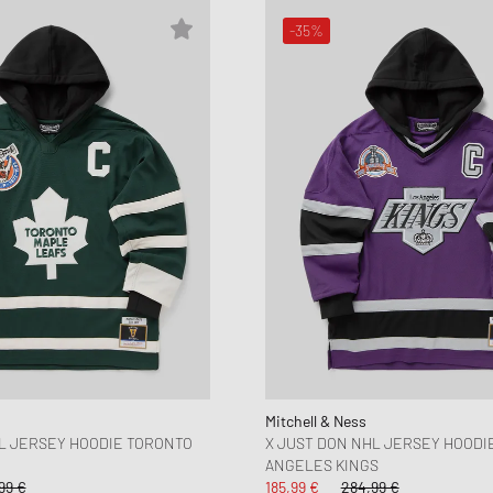
-35%
Mitchell & Ness
L JERSEY HOODIE TORONTO
X JUST DON NHL JERSEY HOODI
ANGELES KINGS
99 €
185,99 €
284,99 €