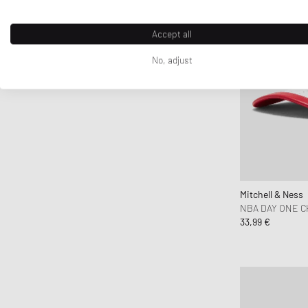
Accept all
No, adjust
Mitchell & Ness
NBA DAY ONE C
33,99 €