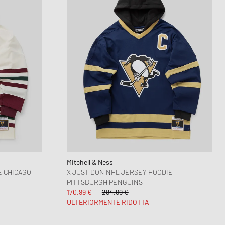
Mitchell & Ness
E CHICAGO
X JUST DON NHL JERSEY HOODIE
PITTSBURGH PENGUINS
170,99 €
284,99 €
ULTERIORMENTE RIDOTTA