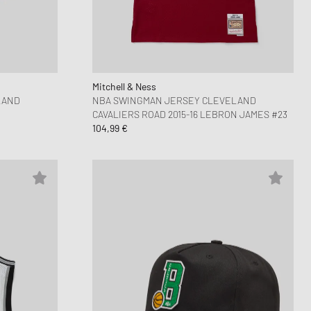
ir Force 1
FITS
ns Play
ud Series
r
on XT6
 MM6
Mitchell & Ness
LAND
NBA SWINGMAN JERSEY CLEVELAND
CAVALIERS ROAD 2015-16 LEBRON JAMES #23
104,99 €