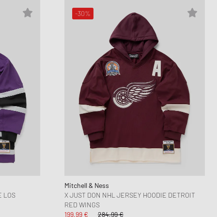
-30%
Mitchell & Ness
E LOS
X JUST DON NHL JERSEY HOODIE DETROIT
RED WINGS
199,99 €
284,99 €