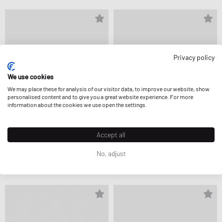
Privacy policy
We use cookies
We may place these for analysis of our visitor data, to improve our website, show
personalised content and to give you a great website experience. For more
information about the cookies we use open the settings.
20. AUG | 0:00 CEST
21. AUG | 0:00 CEST
Accept all
New Balance
asics
No, adjust
740
GEL-KINETIC FR
119,99 €
149,99 €