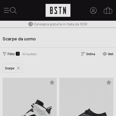
Diritto di restituzione entro 14 giorni
Premium Sportswear
Consegna gratuita in Italia da 100€
IL MIO ACCOUNT
REGISTRATI QUI
Scarpe da uomo
Novità su BSTN?
CREARE CONTO
1
Filtro
10 risultato
Ordina
Vedi
Scarpe