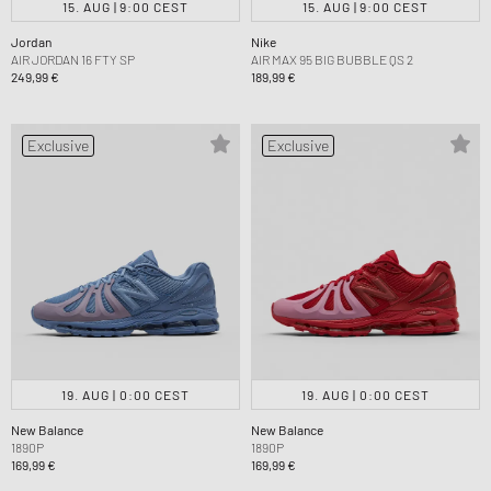
15. AUG | 9:00 CEST
15. AUG | 9:00 CEST
Jordan
Nike
AIR JORDAN 16 FTY SP
AIR MAX 95 BIG BUBBLE QS 2
249,99 €
189,99 €
Exclusive
Exclusive
19. AUG | 0:00 CEST
19. AUG | 0:00 CEST
New Balance
New Balance
1890P
1890P
169,99 €
169,99 €