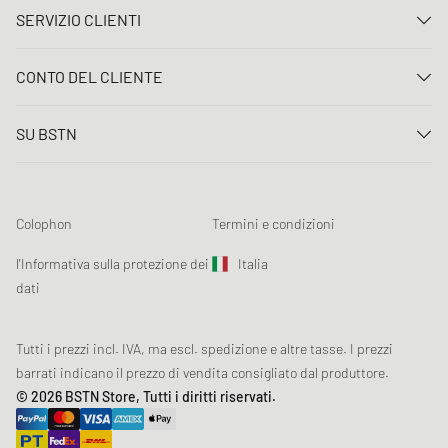
SERVIZIO CLIENTI
Contattaci
CONTO DEL CLIENTE
FAQ
Entrare
Consegna
SU BSTN
Registro
Pagamento
Carriera
I Miei ordini
Resi
I nostri negozi
Lista dei desideri
Termini concorso
Colophon
Termini e condizioni
Chronicles
Registrazione alla newsletter
Loyalty Program
Sustainability
l'Informativa sulla protezione dei
Italia
Tracciamento dati
Sicurezza del prodotto
dati
Affiliates
Sconto studenti: Studentbeans
Tutti i prezzi incl. IVA, ma escl. spedizione e altre tasse. I prezzi
Sconto studenti: EDiU
barrati indicano il prezzo di vendita consigliato dal produttore.
© 2026 BSTN Store, Tutti i diritti riservati.