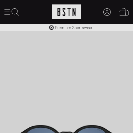
Consegna gratuita in Italia da 100€
Premium Sportswear
IL MIO ACCOUNT
REGISTRATI QUI
Novità su BSTN?
CREARE CONTO