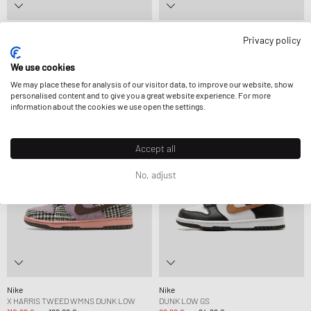
Nike
Nike
Privacy policy
X LEGO COL GS DUNK LOW
X HARRIS TWEED WMNS DUNK LOW
62,99 €
104,99 €
110,99 €
129,99 €
We use cookies
VERDER GEREDUCEERD
We may place these for analysis of our visitor data, to improve our website, show
personalised content and to give you a great website experience. For more
information about the cookies we use open the settings.
-15%
-29%
Accept all
No, adjust
Nike
Nike
X HARRIS TWEED WMNS DUNK LOW
DUNK LOW GS