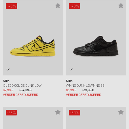
-40%
-40%
Nike
Nike
X LEGO COL GS DUNK LOW
WMNS DUNK LOWMNS SS
62,99 €
104,99 €
83,99 €
139,99 €
VERDER GEREDUCEERD
VERDER GEREDUCEERD
-25%
-50%