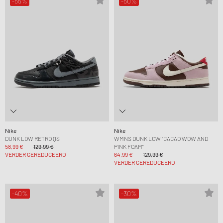
-55%
-50%
Nike
Nike
DUNK LOW RETRO QS
WMNS DUNK LOW "CACAO WOW AND
58,99 €
129,99 €
PINK FOAM"
VERDER GEREDUCEERD
64,99 €
129,99 €
VERDER GEREDUCEERD
-40%
-30%