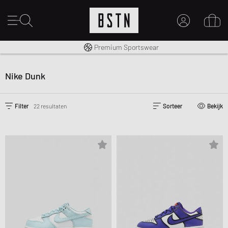
Gratis verzending naar NL vanaf € 100
Premium Sportswear
MIJN ACCOUNT
MELD JE HIER AAN
Nike Dunk
Nieuw bij BSTN?
MAAK EEN ACCOUNT AAN
Filter
22 resultaten
Sorteer
Bekijk