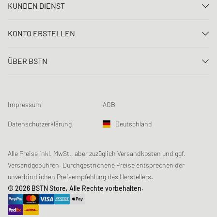
KUNDEN DIENST
Kontaktiere uns
KONTO ERSTELLEN
FAQ
Anmelden
Lieferung
ÜBER BSTN
Registrieren
Zahlung
Karriere
Meine Bestellungen
Rücksendungen
Unsere Stores
Meine Wunschliste
Raffle Bedingungen
Impressum
AGB
Chronicles
Newsletter-Registrierung
Loyalty Program
Sustainability
Datenschutzerklärung
Deutschland
Datenerfassung
Produktsicherheit
Affiliates
Studentenrabatt: Unidays
Alle Preise inkl. MwSt., aber zuzüglich Versandkosten und ggf.
Versandgebühren. Durchgestrichene Preise entsprechen der
Studentenrabatt: Studentbeans
unverbindlichen Preisempfehlung des Herstellers.
Studentenrabatt: EDiU
© 2026 BSTN Store, Alle Rechte vorbehalten.
Gutscheine & Aktionen