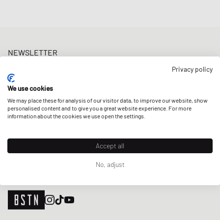
NEWSLETTER
Erhalte 5% Welcome-Rabatt und die neusten BSTN-Updates zu
Privacy policy
Raffles & New Arrivals. Registriere dich jetzt!
We use cookies
E-Mail-Adresse
JETZT ANMELDEN
We may place these for analysis of our visitor data, to improve our website, show
personalised content and to give you a great website experience. For more
UNSERE STORES
information about the cookies we use open the settings.
Accept all
No, adjust