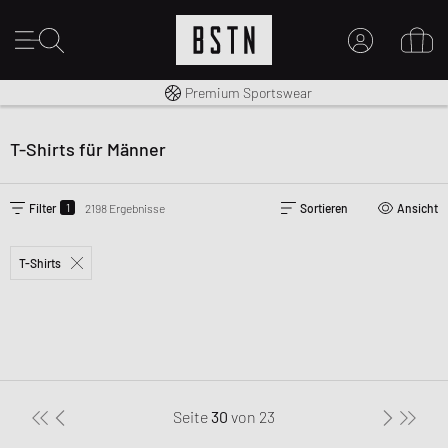
Kostenloser Versand nach DE ab € 70
Premium Sportswear
MEIN KONTO
HIER ANMELDEN
T-Shirts für Männer
Neu bei BSTN?
EINEN ACCOUNT ERSTELLEN
1
Filter
2198 Ergebnisse
Sortieren
Ansicht
T-Shirts
Seite
30
von
23