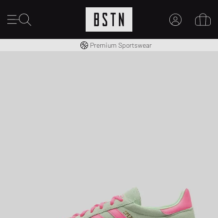
Kostenloser Versand nach DE ab € 70
Premium Sportswear
MEIN KONTO
HIER ANMELDEN
Neu bei BSTN?
EINEN ACCOUNT ERSTELLEN