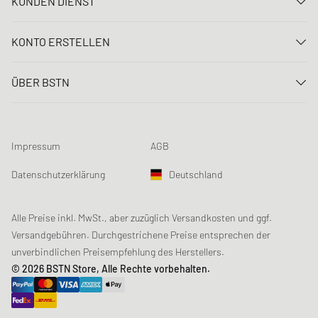
KUNDEN DIENST
Kontaktiere uns
KONTO ERSTELLEN
FAQ
Anmelden
Lieferung
ÜBER BSTN
Registrieren
Zahlung
Karriere
Meine Bestellungen
Rücksendungen
Unsere Stores
Meine Wunschliste
Raffle Bedingungen
Impressum
AGB
Chronicles
Newsletter-Registrierung
Loyalty Program
Sustainability
Datenschutzerklärung
Deutschland
Datenerfassung
Produktsicherheit
Affiliates
Studentenrabatt: Unidays
Alle Preise inkl. MwSt., aber zuzüglich Versandkosten und ggf.
Versandgebühren. Durchgestrichene Preise entsprechen der
Studentenrabatt: Studentbeans
unverbindlichen Preisempfehlung des Herstellers.
Studentenrabatt: EDiU
© 2026 BSTN Store, Alle Rechte vorbehalten.
Gutscheine & Aktionen