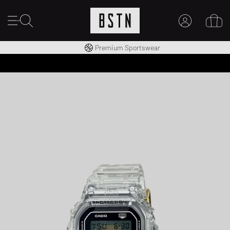
Kostenloser Versand nach DE ab € 70
Premium Sportswear
MEIN KONTO
HIER ANMELDEN
Neu bei BSTN?
EINEN ACCOUNT ERSTELLEN