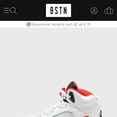
14 Tage Rückgaberecht
Kostenloser Versand nach DE ab € 70
MEIN KONTO
Premium Sportswear
HIER ANMELDEN
Neu bei BSTN?
EINEN ACCOUNT ERSTELLEN