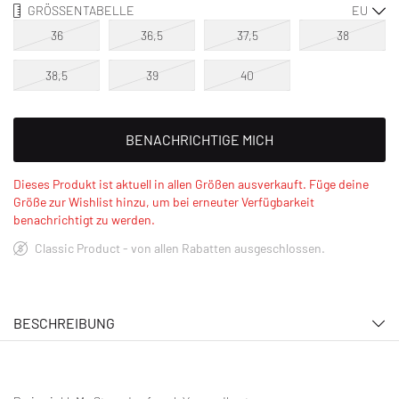
GRÖSSENTABELLE
36
36,5
37,5
38
38,5
39
40
BENACHRICHTIGE MICH
Dieses Produkt ist aktuell in allen Größen ausverkauft. Füge deine
Größe zur Wishlist hinzu, um bei erneuter Verfügbarkeit
benachrichtigt zu werden.
Classic Product - von allen Rabatten ausgeschlossen.
BESCHREIBUNG
Zum 35-jährigen Jubiläum von Michael Jordans 5. Signature-Sneaker
bringt Jordan Brand die begehrte AJ5 Fire Red ‘Black Tongue’ zurück.