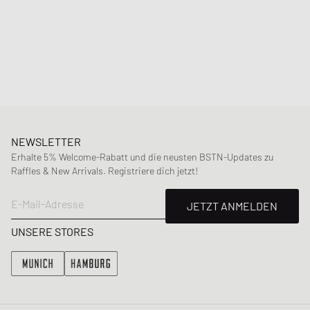
Basketball-Silhouette, der legendäre Namensgeber sowie die
namhaften Kollabos und Colorways machen den Nike Air Jordan 1 zu
einem klaren Must-have für jeden Sneakerhead!"
Artikelnummer
:
CU0450-151
Geschlecht
:
men,women,kids
Farbe
:
WHITE/COURT PURPLE
Material
:
Gesamt: 100% Leder/Textil
NEWSLETTER
Erhalte 5% Welcome-Rabatt und die neusten BSTN-Updates zu
Raffles & New Arrivals. Registriere dich jetzt!
E-Mail-Adresse
JETZT ANMELDEN
UNSERE STORES