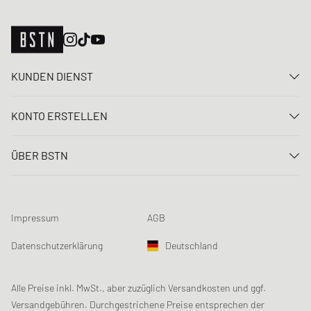
KUNDEN DIENST
Kontaktiere uns
KONTO ERSTELLEN
FAQ
Anmelden
Lieferung
ÜBER BSTN
Registrieren
Zahlung
Karriere
Meine Bestellungen
Rücksendungen
Unsere Stores
Meine Wunschliste
Raffle Bedingungen
Impressum
AGB
Chronicles
Newsletter-Registrierung
Loyalty Program
Sustainability
Datenschutzerklärung
Deutschland
Datenerfassung
Produktsicherheit
Affiliates
Studentenrabatt: Unidays
Alle Preise inkl. MwSt., aber zuzüglich Versandkosten und ggf.
Versandgebühren. Durchgestrichene Preise entsprechen der
Studentenrabatt: Studentbeans