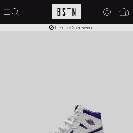
Kostenloser Versand nach DE ab € 70
Premium Sportswear
MEIN KONTO
HIER ANMELDEN
Neu bei BSTN?
EINEN ACCOUNT ERSTELLEN