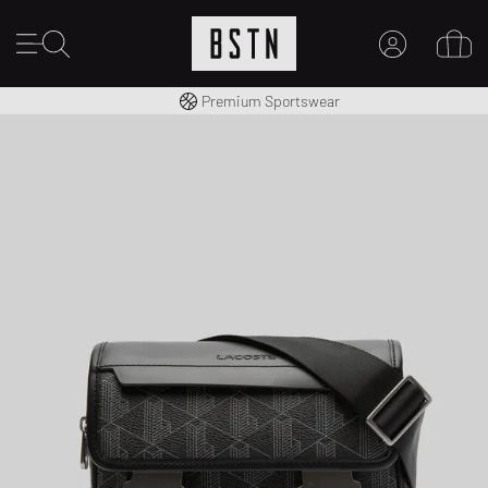
Kostenloser Versand nach DE ab € 70
Premium Sportswear
MEIN KONTO
HIER ANMELDEN
Neu bei BSTN?
EINEN ACCOUNT ERSTELLEN