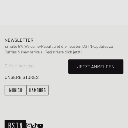
Artikelnummer
:
NH3787LX-H45
Geschlecht
:
men
Farbe
:
MONOGRAM NOIR GRIS
Material
:
100% PCV
NEWSLETTER
Erhalte 5% Welcome-Rabatt und die neusten BSTN-Updates zu
Raffles & New Arrivals. Registriere dich jetzt!
E-Mail-Adresse
JETZT ANMELDEN
UNSERE STORES