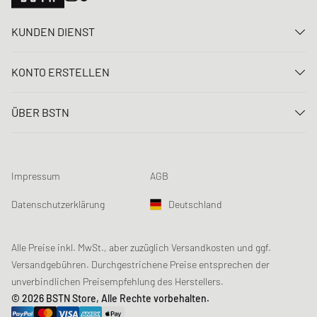
KUNDEN DIENST
Kontaktiere uns
KONTO ERSTELLEN
FAQ
Anmelden
Lieferung
ÜBER BSTN
Registrieren
Zahlung
Karriere
Meine Bestellungen
Rücksendungen
Unsere Stores
Meine Wunschliste
Raffle Bedingungen
Impressum
AGB
Chronicles
Newsletter-Registrierung
Loyalty Program
Sustainability
Datenschutzerklärung
Deutschland
Datenerfassung
Produktsicherheit
Affiliates
Studentenrabatt: Unidays
Alle Preise inkl. MwSt., aber zuzüglich Versandkosten und ggf.
Versandgebühren. Durchgestrichene Preise entsprechen der
Studentenrabatt: Studentbeans
unverbindlichen Preisempfehlung des Herstellers.
Studentenrabatt: EDiU
© 2026 BSTN Store, Alle Rechte vorbehalten.
Gutscheine & Aktionen