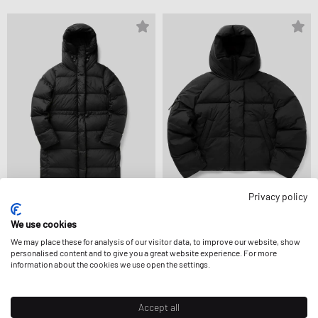
Privacy policy
Canada Goose
Canada Goose
MONTGOMERY COAT
We use cookies
CHILLIWACK PUFFER
1.524,99 €
1.194,99 €
We may place these for analysis of our visitor data, to improve our website, show
personalised content and to give you a great website experience. For more
information about the cookies we use open the settings.
Accept all