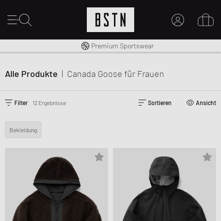
Kostenloser Versand nach DE ab € 70
Premium Sportswear
MEIN KONTO
HIER ANMELDEN
Alle Produkte
|
Canada Goose
für Frauen
Neu bei BSTN?
EINEN ACCOUNT ERSTELLEN
Filter
12 Ergebnisse
Sortieren
Ansicht
Bekleidung