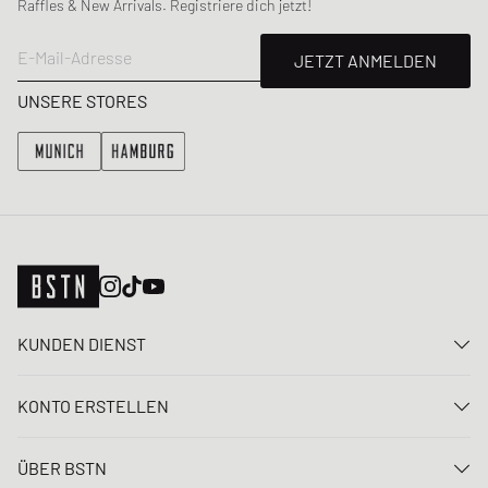
Raffles & New Arrivals. Registriere dich jetzt!
E-Mail-Adresse
JETZT ANMELDEN
UNSERE STORES
KUNDEN DIENST
Kontaktiere uns
KONTO ERSTELLEN
FAQ
Anmelden
Lieferung
ÜBER BSTN
Registrieren
Zahlung