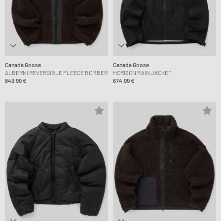
Canada Goose
Canada Goose
ALBERNI REVERSIBLE FLEECE BOMBER
HORIZON RAIN JACKET
849,99 €
674,99 €