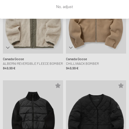
No, adjust
Canada Goose
Canada Goose
ALBERNI REVERSIBLE FLEECE BOMBER
CHILLIWACK BOMBER
849,99 €
949,99 €