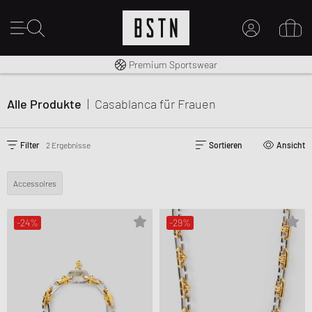
Kostenloser Versand nach DE ab € 70
Premium Sportswear
MEIN KONTO
HIER ANMELDEN
Alle Produkte
|
Casablanca
für Frauen
Neu bei BSTN?
EINEN ACCOUNT ERSTELLEN
Filter
2 Ergebnisse
Sortieren
Ansicht
Accessoires
-24%
-29%