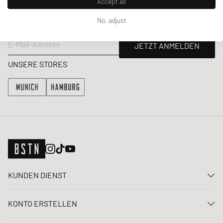
Accept all
Erhalte 5% Welcome-Rabatt und die neusten BSTN-Updates zu
No, adjust
Raffles & New Arrivals. Registriere dich jetzt!
E-Mail-Adresse
JETZT ANMELDEN
UNSERE STORES
KUNDEN DIENST
Kontaktiere uns
KONTO ERSTELLEN
FAQ
Anmelden