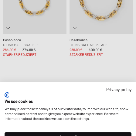
Casablanca
Casablanca
C LINK BALL BRACELET
C LINK BALL NECKLACE
284,99 €
374,99 €
289,99 €
409,99 €
STÄRKER REDUZIERT
STÄRKER REDUZIERT
Privacy policy
Seite
1
von
1
We use cookies
We may place these for analysis of our visitor data, to improve our website, show
personalised content and to give you a great website experience. For more
information about the cookies we use open the settings.
NEWSLETTER