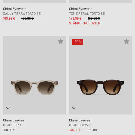
Chimi Eyewear
Chimi Eyewear
SALLY TERRA TORTOISE
TOME FERAL TORTOISE
169,99 €
199,99 €
149,99 €
199,99 €
STÄRKER REDUZIERT
-15%
Chimi Eyewear
Chimi Eyewear
01.3M ECRU
01.3M BROWN
159,99 €
135,99 €
159,99 €