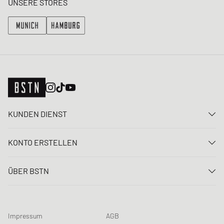
UNSERE STORES
KUNDEN DIENST
Kontaktiere uns
KONTO ERSTELLEN
FAQ
Anmelden
Lieferung
ÜBER BSTN
Registrieren
Zahlung
Karriere
Meine Bestellungen
Rücksendungen
Unsere Stores
Meine Wunschliste
Raffle Bedingungen
Impressum
AGB
Chronicles
Newsletter-Registrierung
Loyalty Program