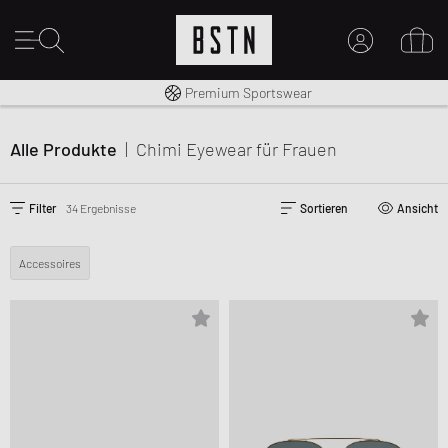
Kostenloser Versand nach DE ab € 70
Premium Sportswear
MEIN KONTO
HIER ANMELDEN
Alle Produkte
|
Chimi Eyewear
für Frauen
Neu bei BSTN?
EINEN ACCOUNT ERSTELLEN
Filter
34 Ergebnisse
Sortieren
Ansicht
Accessoires