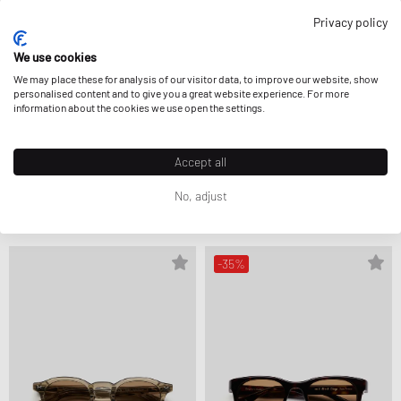
Privacy policy
We use cookies
We may place these for analysis of our visitor data, to improve our website, show
personalised content and to give you a great website experience. For more
information about the cookies we use open the settings.
Accept all
Chimi Eyewear
Chimi Eyewear
SAVY-BLACK
SCOPE-DEEP TORTOISE
172,99 €
229,99 €
199,99 €
No, adjust
STÄRKER REDUZIERT
-35%