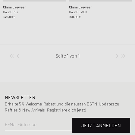
Chimi Eyewear
Chimi Eyewear
04.2 GREY
04.2 BLACK
149,99 €
159,99 €
Seite
1
von
1
NEWSLETTER
Erhalte 5% Welcome-Rabatt und die neusten BSTN-Updates zu
Raffles & New Arrivals. Registriere dich jetzt!
E-Mail-Adresse
JETZT ANMELDEN