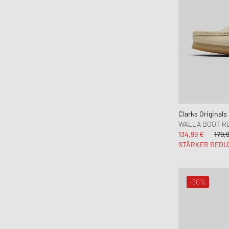
Clarks Originals
WALLA BOOT RB
134,99 €
179,
STÄRKER REDU
-50%