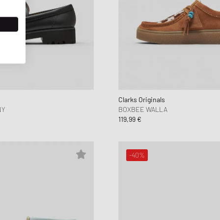
Clarks Originals
NY
BOXBEE WALLA
119,99 €
-40%