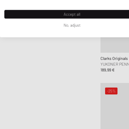
Accept all
No, adjust
Clarks Originals
YUKONER PEN
189,99 €
-25%