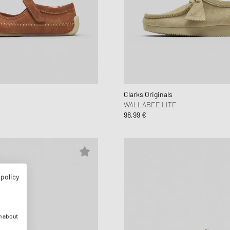
Clarks Originals
WALLABEE LITE
98,99 €
 policy
n about